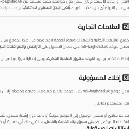
النقل أو إعادة الاستخدام بأي شكل دون موافقة خطية مسبقة من
-baghdad.uk
في حال انتهاك أي من هذه الشروط،
يُلغى الإذن الممنوح لك تلقائيًا
، ويجب عليك فو
2️⃣ العلامات التجارية
جميع
العلامات التجارية والشعارات ورموز الخدمة
المعروضة في هذا الموقع هي ملك
يعمل موقع
m5-baghdad.uk
على ضمان الحصول على
التراخيص والموافقات اللا
إذا كنت تعتقد بوجود
انتهاك لحقوق الملكية الفكرية
، يرجى إخطارنا فورًا عبر نمو
3️⃣ إخلاء المسؤولية
يبذل موقع
m5-baghdad.uk
كل الجهود لتقديم معلومات دقيقة ومحدثة، إلا أن ج
يُقر المستخدم بما يلي:
قد يتم تعليق أو تعطيل الوصول إلى الموقع مؤقتًا أو دائمًا دون إشعار مسبق، لأسباب
استخدام الموقع يقع
على مسؤوليتك الخاصة بالكامل
، بما في ذلك أي خسارة أو ضر
استثناءات المسؤولية