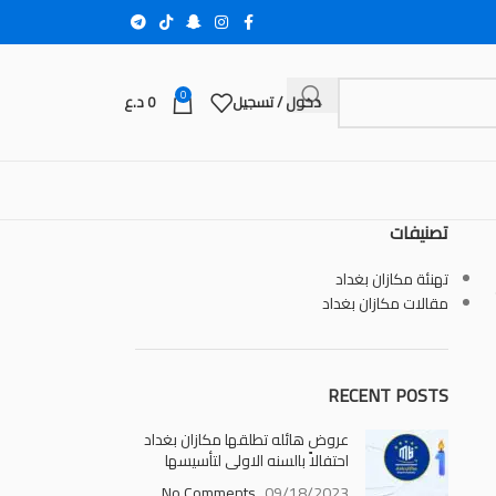
0
دخول / تسجيل
0
د.ع
تصنيفات
تهنئة مكازان بغداد
مقالات مكازان بغداد
RECENT POSTS
عروض هائله تطلقها مكازان بغداد
احتفالاً بالسنه الاولى لتأسيسها
No Comments
09/18/2023