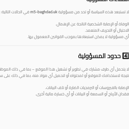
لا تستبعد هذه السياسة أو تحد من مسؤولية
m5-baghdad.uk
في الحالات التالية:
الوفاة أو الإصابة الشخصية الناتجة عن الإهمال.
الاحتيال أو التحريف المتعمد.
أي مسؤولية لا يمكن استبعادها بموجب القوانين المعمول بها.
4️⃣ حدود المسؤولية
لا يتحمل أي طرف مشارك في تطوير أو تشغيل هذا الموقع – بما في ذلك الموظفي
نتيجة لاستخدامك للموقع أو لمحتواه أو لتحميل أي مواد منه، بما في ذلك على سبيل
الإصابة بالفيروسات أو البرمجيات الضارة أو تلف البيانات.
فقدان الأرباح أو السمعة أو البيانات أو أي خسارة مالية أخرى.