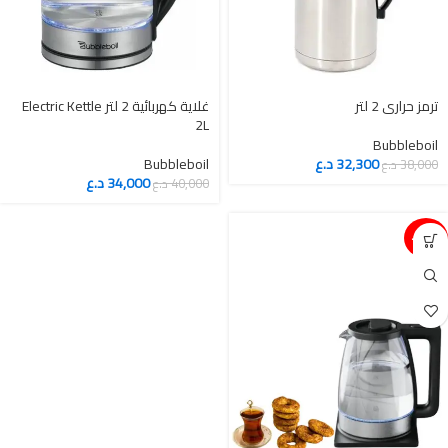
ترمز حراري 2 لتر
غلاية كهربائية 2 لتر Electric Kettle
2L
Bubbleboil
32,300
د.ع
Bubbleboil
38,000
د.ع
34,000
د.ع
40,000
د.ع
15%-