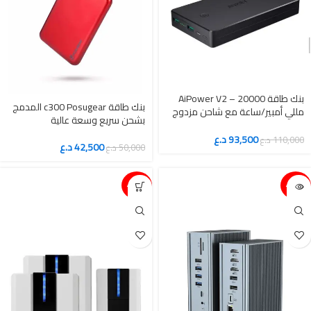
بنك طاقة AiPower V2 – 20000
بنك طاقة c300 Posugear المدمج
مللي أمبير/ساعة مع شاحن مزدوج
بشحن سريع وسعة عالية
من Aukey
93,500
د.ع
110,000
د.ع
42,500
د.ع
50,000
د.ع
15%-
15%-