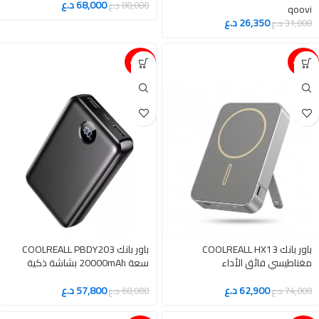
68,000
د.ع
80,000
د.ع
qoovi
26,350
د.ع
31,000
د.ع
15%-
15%-
باور بانك COOLREALL HX13
باور بانك COOLREALL PBDY203
مغناطيسي فائق الأداء
سعة 20000mAh بشاشة ذكية
62,900
د.ع
57,800
د.ع
74,000
د.ع
68,000
د.ع