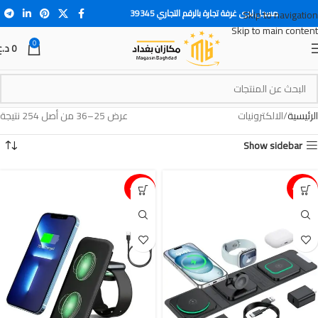
مسجل لدى غرفة تجارة بالرقم التجاري 39345
Skip to navigation
Skip to main content
0
0
د.ع
الرئيسية
الالكترونيات
عرض 25–36 من أصل 254 نتيجة
Show sidebar
15%-
15%-