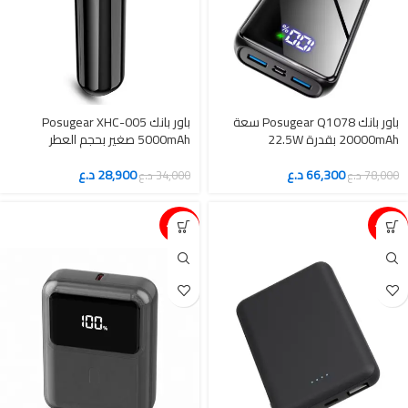
باور بانك Posugear Q1078 سعة
باور بانك Posugear XHC-005
20000mAh بقدرة 22.5W
5000mAh صغير بحجم العطر
66,300
د.ع
28,900
د.ع
78,000
د.ع
34,000
د.ع
15%-
15%-