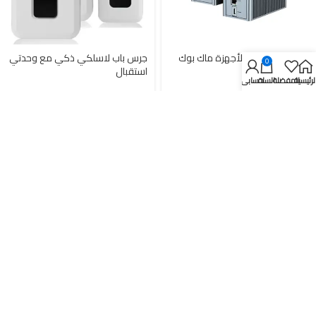
تحويلة 16 في 1 لأجهزة ماك بوك
جرس باب لاسلكي ذكي مع وحدتي
0
برو
استقبال
لرئيسية
المفضلة
السلة
حسابي
HOPDAY
34,000
د.ع
40,000
د.ع
121,550
د.ع
143,000
د.ع
15%-
15%-