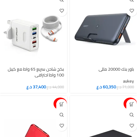
باور بنك 20000 مللي
بكج شاحن سريع 65 واط مع كيبل
100 واط احترافي
aukey
60,350
د.ع
37,400
د.ع
71,000
د.ع
44,000
د.ع
15%-
15%-