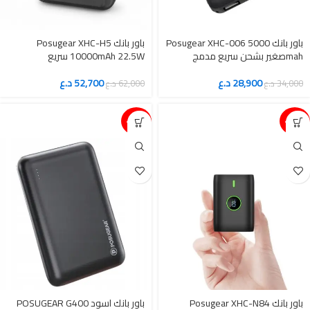
باور بانك Posugear XHC-006 5000
باور بانك Posugear XHC-H5
mahصغير بشحن سريع مدمج
10000mAh 22.5W سريع
28,900
د.ع
52,700
د.ع
34,000
د.ع
62,000
د.ع
15%-
15%-
باور بانك Posugear XHC-N84
باور بانك اسود POSUGEAR G400