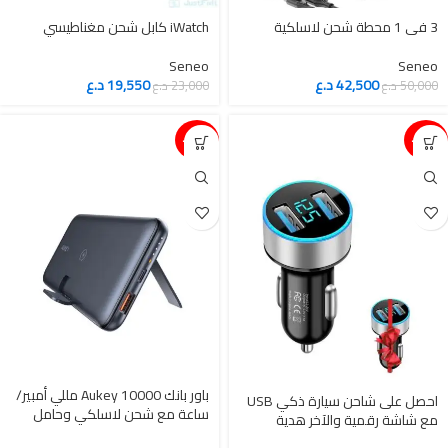
‎3 في 1 محطة شحن لاسلكية
Seneo
Seneo
42,500
د.ع
19,550
د.ع
50,000
د.ع
23,000
د.ع
15%-
15%-
باور بانك Aukey 10000 مللي أمبير/
احصل على شاحن سيارة ذكي USB
ساعة مع شحن لاسلكي وحامل
مع شاشة رقمية والآخر هدية
هاتف قابل للطي
مجاني