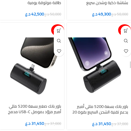
بشاشة ذكية وشحن سريع
طاقة موثوقة يومية
49,300
د.ع
42,500
د.ع
58,000
د.ع
50,000
د.ع
15%-
15%-
باور بانك صغير بسعة 5200 مللي
باور بانك بسعة 5200 مللي أمبير
أمبير مزوّد بموصل USB-C مدمج
يدعم تقنية الشحن السريع بقوة 20
وشاشة LCD
واط
31,450
د.ع
31,450
د.ع
37,000
د.ع
37,000
د.ع