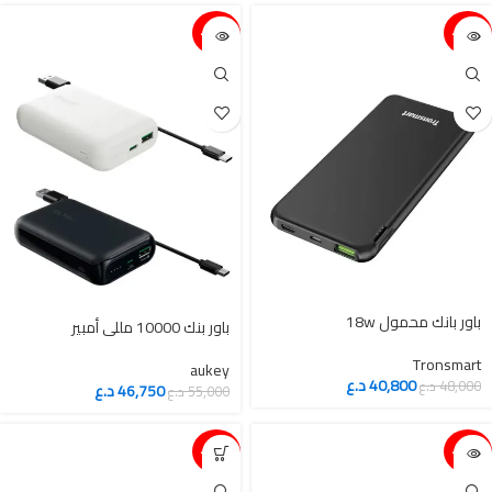
15%-
15%-
باور بانك محمول 18w
باور بنك 10000 مللي أمبير
Tronsmart
aukey
40,800
د.ع
48,000
د.ع
46,750
د.ع
55,000
د.ع
15%-
15%-