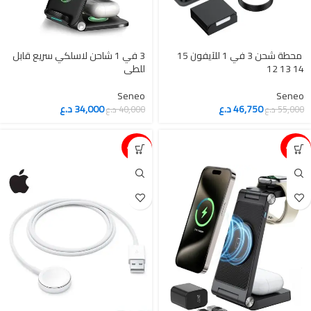
‎ محطة شحن 3 في 1 للآيفون 15
3 في 1 شاحن لاسلكي سريع قابل
14 13 12
للطي
Seneo
Seneo
46,750
د.ع
34,000
د.ع
55,000
د.ع
40,000
د.ع
15%-
15%-