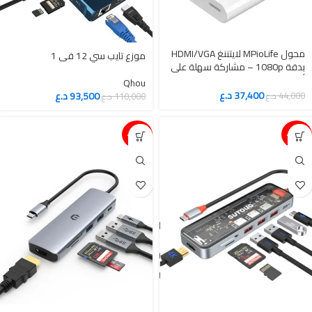
محول MPioLife لايتننغ HDMI/VGA
موزع تايب سي 12 في 1
بدقة 1080p – مشاركة سهلة على
أي شاشة
Qhou
37,400
د.ع
93,500
د.ع
44,000
د.ع
110,000
د.ع
15%-
15%-