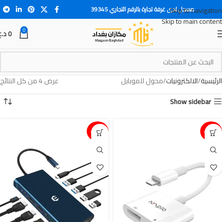
مسجل لدى غرفة تجارة بالرقم التجاري 39345
Skip to navigation
Skip to main content
0
0
د.ع
الرئيسية
الالكترونيات
محول للموبايل
عرض ⁦4⁩ من كل النتائج
Show sidebar
15%-
15%-