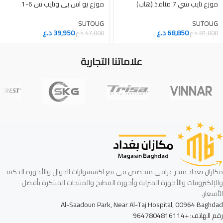
موزع تايب سي 7 منافذ (هاب)
موزع يو اس بي وتايب س 6-1
SUTOUG
SUTOUG
68,850
د.ع
39,950
د.ع
81,000
د.ع
47,000
د.ع
علاماتنا التجارية
مكازان بغداد متجر عراقي متخصص في بيع اكسسوارات الجوال والأجهزة الذكية
والإلكترونيات والأجهزة المنزلية وأجهزة المطبخ والمنتجات المبتكرة بأفضل
الأسعار.
Al-Saadoun Park, Near Al-Taj Hospital, 00964 Baghdad
رقم الهاتف: +9647804816114