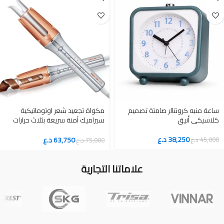
ساعة منبه كرونتالر صامتة تصميم
مكواة تجعيد شعر اوتوماتيكية
كلاسيكي أنيق
سيراميك آمنة سريعة بثلاث حرارات
25 ملم
38,250
د.ع
63,750
د.ع
45,000
د.ع
75,000
د.ع
علاماتنا التجارية