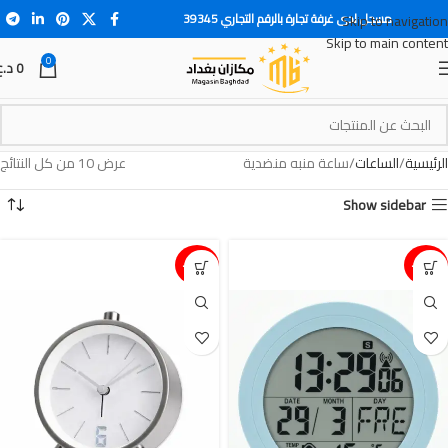
مسجل لدى غرفة تجارة بالرقم التجاري 39345
Skip to navigation
Skip to main content
0
0
د.ع
الرئيسية
الساعات
ساعة منبه منضدية
عرض ⁦10⁩ من كل النتائج
Show sidebar
15%-
15%-