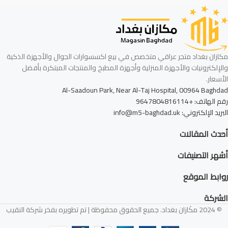
مكازان بغداد متجر عراقي متخصص في بيع اكسسوارات الجوال والأجهزة الذكية
والإلكترونيات والأجهزة المنزلية وأجهزة المطبخ والمنتجات المبتكرة بأفضل
الأسعار.
Al-Saadoun Park, Near Al-Taj Hospital, 00964 Baghdad
رقم الهاتف: +9647804816114
البريد الإلكتروني: info@m5-baghdad.uk
أحدث المقالات
أشهر التصنيفات
روابط الموقع
الشركة
© 2024 مكَازان بغداد. جميع الحقوق محفوظة | تم تطويره بفخر شركة النقيب