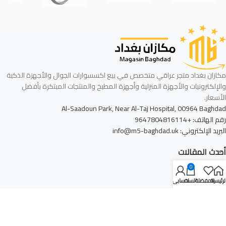
مكازان بغداد متجر عراقي متخصص في بيع اكسسوارات الجوال والأجهزة الذكية
والإلكترونيات والأجهزة المنزلية وأجهزة المطبخ والمنتجات المبتكرة بأفضل
الأسعار.
Al-Saadoun Park, Near Al-Taj Hospital, 00964 Baghdad
رقم الهاتف: +9647804816114
البريد الإلكتروني: info@m5-baghdad.uk
أحدث المقالات
0
أشهر التصنيفات
لرئيسية
المفضلة
السلة
حسابي
روابط الموقع
الشركة