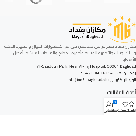
مكازان بغداد متجر عراقي متخصص في بيع اكسسوارات الجوال والأجهزة الذكية
والإلكترونيات والأجهزة المنزلية وأجهزة المطبخ والمنتجات المبتكرة بأفضل
الأسعار.
Al-Saadoun Park, Near Al-Taj Hospital, 00964 Baghdad
رقم الهاتف: +9647804816114
البريد الإلكتروني: info@m5-baghdad.uk
أحدث المقالات
0
أشهر التصنيفات
لرئيسية
المفضلة
السلة
حسابي
روابط الموقع
الشركة