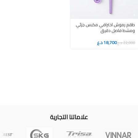
طقم رموش احترافي مكبس جزئي
ومشط فاصل دقيق
18,700
د.ع
22,000
د.ع
علاماتنا التجارية