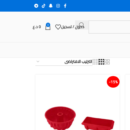
0
دخول / تسجيل
0
د.ع
15%-