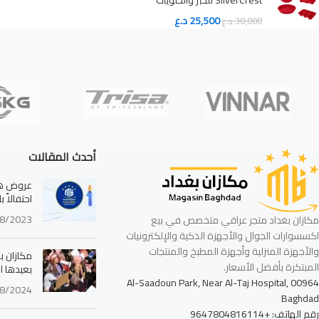
SilverCrest للخبز والحلويات
25,500
د.ع
30,000
د.ع
أحدث المقالات
عروض هائ
احتفالاً 
8/2023
مكازان بغداد متجر عراقي متخصص في بيع
اكسسوارات الجوال والأجهزة الذكية والإلكترونيات
والأجهزة المنزلية وأجهزة المطبخ والمنتجات
مكازان بغ
المبتكرة بأفضل الأسعار.
بعيدها ا
Al-Saadoun Park, Near Al-Taj Hospital, 00964
8/2024
Baghdad
رقم الهاتف: +9647804816114