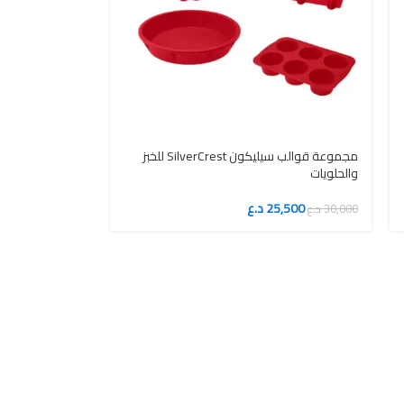
مجموعة قوالب سيليكون SilverCrest للخبز
والحلويات
25,500
د.ع
30,000
د.ع