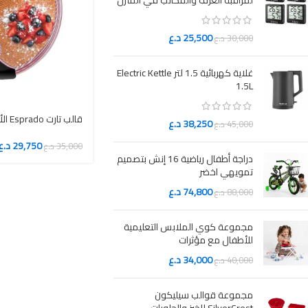
لمراقبة الغرف والمكاتب في المنزل
25,500
د.ع
30,000
د.ع
غلاية كهربائية 1.5 لتر Electric Kettle
1.5L
قالب تارت Esprado الأصلي مقاس 20 × 5 سم
38,250
د.ع
45,000
د.ع
29,750
د.ع
35,000
د.ع
دراجة أطفال رياضية 16 إنش بتصميم
تمويهي اخضر
74,800
د.ع
88,000
د.ع
مجموعة كوي الملابس التعليمية
للأطفال مع مؤثرات
34,000
د.ع
40,000
د.ع
مجموعة قوالب سيليكون