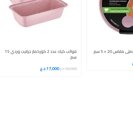
قوالب كيك عدد 2 كوركماز جرانيت وردي 15
سم
17,000
د.ع
20,000
د.ع