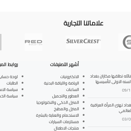
علاماتنا التجارية
أشهر التصنيفات
روابط الم
له تطلقها مكازان بغداد
الالكترونيات
لوحة حساب
بالسنه الاولى لتأسيسها
الرياضة واللياقة البدنية
الطلبات
الساعات
سياسة الاس
09/1
العطور والتجميل
سياسة الخ
المنزل الذكي والتكنولوجيا
داد تهنئ المرأة العراقية
المنزل والمطبخ
لعالمي
الاستحمام والعناية بالبشرة
03/0
مستلزمات السيارات
منتجات الاطفال