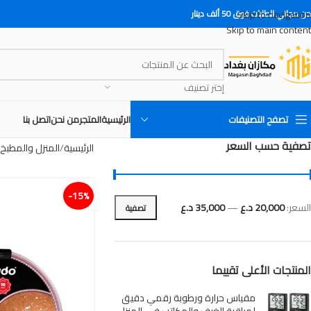
Skip to navigation
 مجاني للطلبات فوق 50 ألف دينار
Skip to main content
إختر تصنيف
تصفح التصنيفات
الرئيسية
المتجر
من نحن
اتصل بنا
تصفية حسب السعر
الرئيسية
المنزل والمطبخ
15%-
السعر:
20,000 د.ع
—
35,000 د.ع
تصفية
المنتجات الأعلى تقييما
مقياس حرارة ورطوبة رقمي دقيق