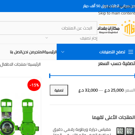
Skip to navigation
 مجاني للطلبات فوق 50 ألف دينار
Skip to main content
إختر تصنيف
تصفح التصنيفات
الرئيسية
المتجر
من نحن
اتصل بنا
تصفية حسب السعر
الرئيسية
منتجات الاطفال
15%-
السعر:
25,000 د.ع
—
32,000 د.ع
تصفية
المنتجات الأعلى تقييما
مقياس حرارة ورطوبة رقمي دقيق