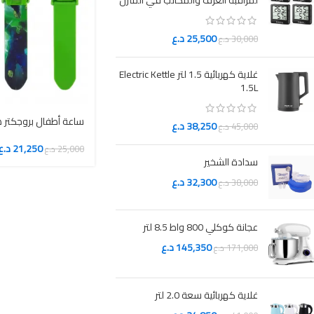
لمراقبة الغرف والمكاتب في المنزل
25,500
د.ع
30,000
د.ع
غلاية كهربائية 1.5 لتر Electric Kettle
1.5L
ساعة أطفال بروجكتر
38,250
د.ع
45,000
د.ع
21,250
د.ع
25,000
د.ع
سدادة الشخير
32,300
د.ع
38,000
د.ع
عجانة كوكلي 800 واط 8.5 لتر
145,350
د.ع
171,000
د.ع
غلاية كهربائية سعة 2.0 لتر