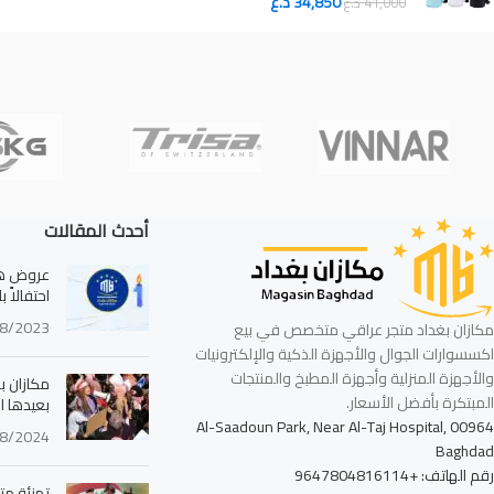
34,850
د.ع
41,000
د.ع
أحدث المقالات
عروض هائ
احتفالاً 
8/2023
مكازان بغداد متجر عراقي متخصص في بيع
اكسسوارات الجوال والأجهزة الذكية والإلكترونيات
والأجهزة المنزلية وأجهزة المطبخ والمنتجات
مكازان بغ
المبتكرة بأفضل الأسعار.
بعيدها ا
Al-Saadoun Park, Near Al-Taj Hospital, 00964
8/2024
Baghdad
رقم الهاتف: +9647804816114
تهنئة مت