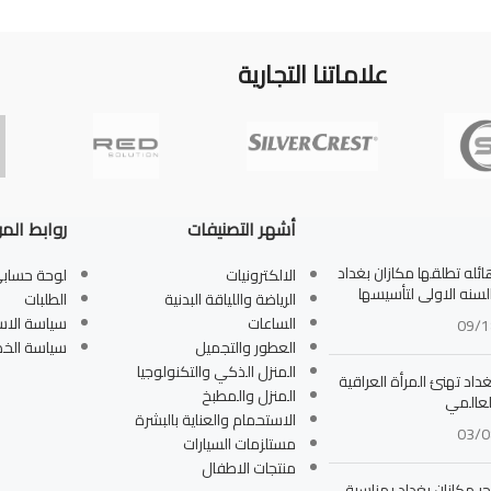
علاماتنا التجارية
أشهر التصنيفات
روابط الم
له تطلقها مكازان بغداد
الالكترونيات
لوحة حساب
بالسنه الاولى لتأسيسها
الرياضة واللياقة البدنية
الطلبات
الساعات
سياسة الاس
09/1
العطور والتجميل
سياسة الخ
المنزل الذكي والتكنولوجيا
داد تهنئ المرأة العراقية
المنزل والمطبخ
لعالمي
الاستحمام والعناية بالبشرة
03/0
مستلزمات السيارات
منتجات الاطفال
جر مكازان بغداد بمناسبة