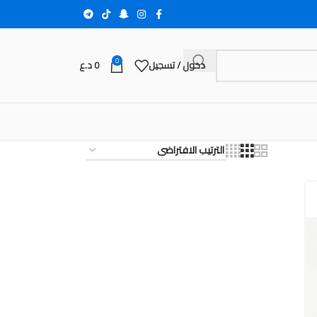
0
دخول / تسجيل
0
د.ع