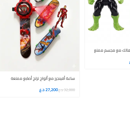
 هالك مع مجسم ممتع
ساعة أفينجرز مع ألواح تزلج أصابع ممتعة
27,200
د.ع
32,000
د.ع