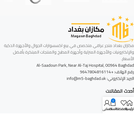
مكازان بغداد متجر عراقي متخصص في بيع اكسسوارات الجوال والأجهزة الذكية
والإلكترونيات والأجهزة المنزلية وأجهزة المطبخ والمنتجات المبتكرة بأفضل
الأسعار.
Al-Saadoun Park, Near Al-Taj Hospital, 00964 Baghdad
رقم الهاتف: +9647804816114
البريد الإلكتروني: info@m5-baghdad.uk
أحدث المقالات
0
أشهر التصنيفات
لرئيسية
المفضلة
السلة
حسابي
روابط الموقع
الشركة