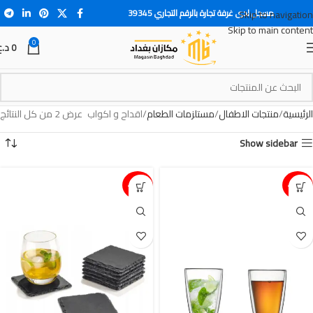
مسجل لدى غرفة تجارة بالرقم التجاري 39345
Skip to navigation
Skip to main content
0
0
د.ع
الرئيسية
منتجات الاطفال
مستلزمات الطعام
اقداح و اكواب
عرض ⁦2⁩ من كل النتائج
Show sidebar
15%-
15%-