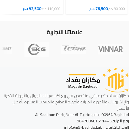
76,500
د.ع
93,500
د.ع
90,000
د.ع
110,000
د.ع
علاماتنا التجارية
مكازان بغداد متجر عراقي متخصص في بيع اكسسوارات الجوال والأجهزة الذكية
والإلكترونيات والأجهزة المنزلية وأجهزة المطبخ والمنتجات المبتكرة بأفضل
الأسعار.
Al-Saadoun Park, Near Al-Taj Hospital, 00964 Baghdad
رقم الهاتف: +9647804816114
البريد الإلكتروني: info@m5-baghdad.uk