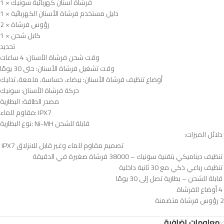
‎1 × فرشاة أسنان كهربائية سونيك
‎1 × دليل مستخدم فرشاة الأسنان الكهربائية
‎2 × رؤوس فرشاة
‎1 × كابل شحن
‎تحديد
‎وقت شحن فرشاة الأسنان: 4 ساعات
‎وقت تشغيل فرشاة الأسنان: حتى 30 يومًا
‎أوضاع تنظيف فرشاة الأسنان: بيضاء، حساسة، ملمعة، تدليك
‎حركة فرشاة الأسنان: سونيك
‎مصدر الطاقة: البطارية
‎مقاوم للماء: IPX7
‎نوع البطارية: Ni-MH قابلة للشحن
دلائل الميزات:
IPX7 تصميم مقاوم للماء وغير قابل للانزلاق
تنظيف ديناميكي بتقنية سونيك – 38000 فرشاة صغيرة في الدقيقة
تنظيف رباعي ذكي مع 30 ثانية داخلية
قابلة للشحن – بطارية تصل إلى 30 يومًا
4 أوضاع للفرشاة
2 رؤوس فرشاة متضمنة
معلومات إضافية