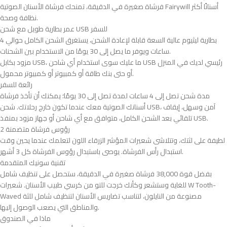
فرشاة صغيرة في الدقيقة، تمنحك فرشاة الأسنان الصوتية Fairywill أسنانًا أكثر
نظافة وصحة.
‎عمر بطارية طويل مع شحن USB للسفر
ساعات ويوفر ما يصل إلى 30 يومًا من الاستخدام بين الشحنات.
أو حتى بنك طاقة أو كمبيوتر أو كمبيوتر محمول.
‎رائعة للسفر
أسنانك الصوتية معك عندما تكون خارج رحلاتك. شحن USB، آمن وسهل، إيقاف
تلقائي بعد الشحن الكامل، متوافق مع أي شاحن أو جهاز مزود بمنفذ USB.
‎2 رؤوس فرشاة متضمنة
استبدال رأس الفرشاة. يوصى باستبدال رؤوس الفرشاة كل 3 أشهر.
‎تقنية سونيك المتقدمة
للغاية وستشعر وكأنك خرجت للتو من كرسي طبيب الأسنان. شعيرات W Tooth-
Waved مصنوعة من النايلون، لتناسب تضاريس الأسنان لتنظيف شامل للثة
والمناطق التي يصعب الوصول إليها.
‎ماذا في الصندوق