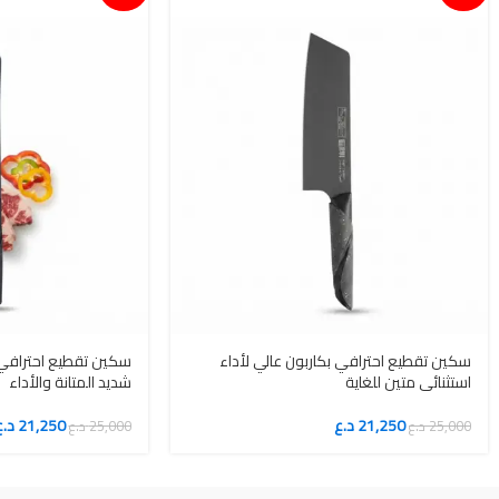
سكين تقطيع احترافي بكاربون عالي لأداء
سكين تقطيع احترافي 
استثنائي متين للغاية
شديد المتانة والأداء
21,250
د.ع
21,250
د.ع
25,000
د.ع
25,000
د.ع