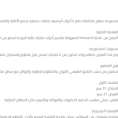
مجموعة مطبخ متكاملة تضم 4 أدوات أساسية بخامات ممتازة تجمع الأناقة والعملية لتسهيل التحضير اليومي
العلامة التجارية
المنتج من علامة Howard المعروفة بتقديم أدوات منزلية عالية الجودة تجمع بين المتانة والتصميم العملي العصري
محتويات المجموعة
يباع هذا العرض كطقم واحد مكون من 4 منتجات تشمل لوح تقطيع وقشارتين متعددتي الاستخدام وفتاحة قناني عملية
لوح التقطيع
مصنوع من خشب البامبو الطبيعي القوي والمقاوم للرطوبة والروائح مع سطح منا
قياسات اللوح
الارتفاع 31 سم
العرض 21 سم
قياس عملي مناسب لتحضير الخضروات والفواكه واللحوم داخل المطابخ المنزلية
القشارة المزدوجة
مزودة بشفرتين من الستانلس ستيل واحدة للتقشير السريع وأخرى لتقطيع الخضروا