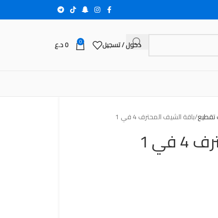
0
دخول / تسجيل
0
د.ع
 تقطيع
باقة الشيف المحترف 4 في 1
 في 1