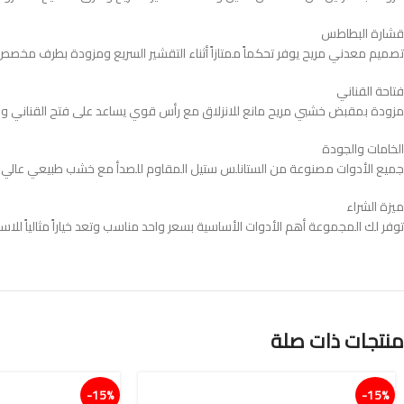
قشارة البطاطس
تصميم معدني مريح يوفر تحكماً ممتازاً أثناء التقشير السريع ومزودة بطرف مخصص 
فتاحة القناني
مزودة بمقبض خشبي مريح مانع للانزلاق مع رأس قوي يساعد على فتح القناني وا
الخامات والجودة
جميع الأدوات مصنوعة من الستانلس ستيل المقاوم للصدأ مع خشب طبيعي عالي ا
ميزة الشراء
توفر لك المجموعة أهم الأدوات الأساسية بسعر واحد مناسب وتعد خياراً مثالياً للا
منتجات ذات صلة
15%-
15%-