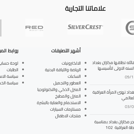
علاماتنا التجارية
أشهر التصنيفات
روابط الم
له تطلقها مكازان بغداد
الالكترونيات
لوحة حساب
بالسنه الاولى لتأسيسها
الرياضة واللياقة البدنية
الطلبات
الساعات
سياسة الاس
09/1
العطور والتجميل
سياسة الخ
المنزل الذكي والتكنولوجيا
داد تهنئ المرأة العراقية
المنزل والمطبخ
لعالمي
الاستحمام والعناية بالبشرة
03/0
مستلزمات السيارات
منتجات الاطفال
جر مكازان بغداد بمناسبة
ة العراقية 102