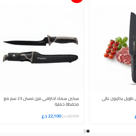
طويل بكاربون عالي
سكين سمك احترافي مرن مسنن 23 سم مع
محفظة حماية
22,100
د.ع
26,000
د.ع