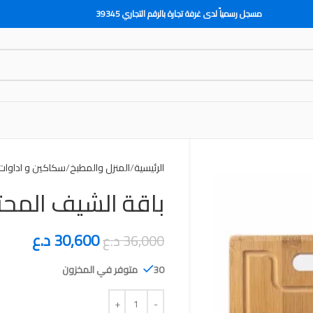
مسجل رسمياً لدى غرفة تجارة بالرقم التجاري 39345
الرئيسية
المنزل والمطبخ
سكاكين و اداوات
باقة الشيف المحترف 4
30,600
د.ع
36,000
د.ع
30 متوفر في المخزون