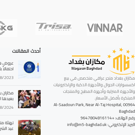
أحدث المقالات
عروض هائ
احتفالاً 
8/2023
مكازان بغداد متجر عراقي متخصص في بيع
اكسسوارات الجوال والأجهزة الذكية والإلكترونيات
والأجهزة المنزلية وأجهزة المطبخ والمنتجات
مكازان بغ
المبتكرة بأفضل الأسعار.
بعيدها ا
Al-Saadoun Park, Near Al-Taj Hospital, 00964
8/2024
Baghdad
رقم الهاتف: +9647804816114
تهنئة مت
البريد الإلكتروني: info@m5-baghdad.uk
عيد الشرط