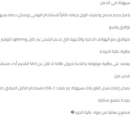
سهولة في الحمل
يتميز بحجم مدمج وخفيف الوزن يجعله مثالياً للاستخدام اليومي ويمكن حمله بسهول
توافق واسع
متوافق مع الهواتف الذكية والأجهزة التي تدعم الشحن عبر كابل Lightning لتوفير تجربة استخدام مريحة.
بطارية عالية الجودة
يعتمد على بطارية موثوقة بكفاءة تحويل طاقة لا تقل عن 60% لتقديم أداء مستقر وعمر استخدام طويل.
شحن مرن
يمكن إعادة شحن الباور بانك بسهولة عبر منفذ USB-C باستخدام الكابل المرفق داخل العبوة.
جودة تصنيع ممتازة
مصنوع بعناية من مواد عالية الجود�