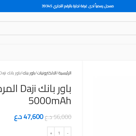
مسجل رسمياً لدى غرفة تجارة بالرقم التجاري 39345
الرئيسية
الالكترونيات
باور بنك
باور بانك Daji المرخص رسمياً سعة 5000mAh
باور بان
5000mAh
47,600
د.ع
56,000
د.ع