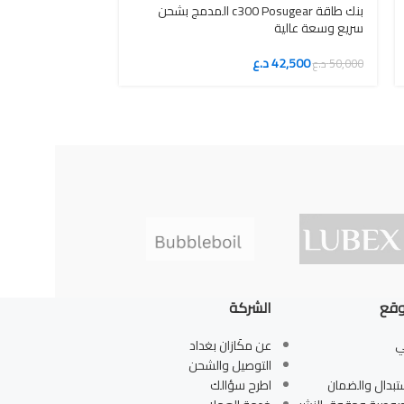
بنك طاقة c300 Posugear المدمج بشحن
سريع وسعة عالية
راديو مع بنك طا
42,500
د.ع
50,000
د.ع
NNOOAADIO
35,700
42,000
د.ع
وقع
الشركة
ي
عن مكَازان بغداد
التوصيل والشحن
تبدال والضمان
اطرح سؤالك