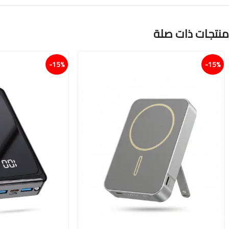
منتجات ذات صلة
15%-
15%-