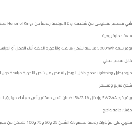
يأتي بتصميم مستوحى من شخصية Daji المرخصة رسمياً من Honor of Kings ليمنحك مظهراً فريداً يجمع بين الأناقة والطابع المميز.
سعة عملية يومية
يوفر سعة 5000mAh مناسبة لشحن هاتفك والأجهزة الذكية أثناء العمل أو الدراسة أو السفر بكل سهولة.
كابل مدمج عملي
مزود بكابل Lightning مدمج داخل الهيكل لتتمكن من شحن الأجهزة مباشرة دون الحاجة إلى حمل كابلات إضافية.
شحن سريع ومستقر
يوفر خرج 5V/2.4A وإدخال 5V/2.1A لضمان شحن مستقر وآمن مع أداء موثوق للاستخدام اليومي.
مؤشر طاقة واضح
يحتوي على مؤشرات رقمية لمستويات الشحن 25 و50 و75 و100 لتتمكن من معرفة الطاقة المتبقية بسهولة.