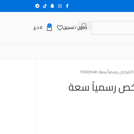
0
دخول / تسجيل
0
د.ع
ك Daji المرخص رسمياً سعة