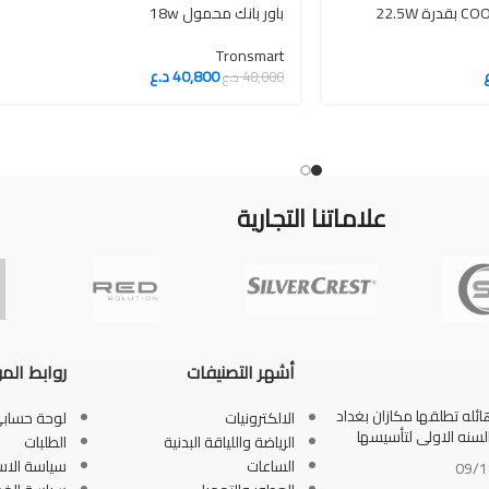
باور بانك COOLREALL T82 بقدرة 22.5W
باور بانك محمول 18w
Tronsmart
40,800
د.ع
48,000
د.ع
علاماتنا التجارية
أشهر التصنيفات
روابط الم
له تطلقها مكازان بغداد
الالكترونيات
لوحة حساب
بالسنه الاولى لتأسيسها
الرياضة واللياقة البدنية
الطلبات
الساعات
سياسة الاس
09/1