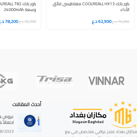
باور بانك COOLREALL HX13 مغناطيسي فائق
الأداء
وسعة 24000mAh
62,900
د.ع
78,200
د.ع
74,000
د.ع
92,000
د.ع
أحدث المقالات
عروض هائ
احتفالاً 
8/2023
مكازان بغداد متجر عراقي متخصص في بيع