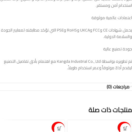
استخدام آمن ومستقر.
اعتمادات عالمية موثوقة
يحمل شهادات CE وFCC وUKCA وRoHS وPSE التي تؤكد مطابقته لمعايير الجودة
والسلامة الدولية.
جودة تصنيع عالية
تم تطويره بواسطة Kangda Industrial Co., Ltd مع اهتمام بأدق تفاصيل التصنيع
ليقدم أداءً موثوقاً وعمر استخدام طويلاً.
مراجعات (0)
منتجات ذات صلة
15%-
15%-