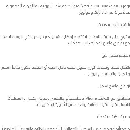
توفر سعة 10000mAh طاقة كافية لإعادة شحن الهواتف والأجهزة المحمولة
عدة مرات مع أداء ثابت وموثوق.
ثلاثة منافذ متعددة
يحتوي على ثلاثة منافذ عملية تمنح إمكانية شحن أكثر من جهاز في الوقت نفسه
مع توافق واسع لمختلف الاستخدامات.
تصميم صغير أنيق
هيكل نحيف وخفيف الوزن يسهل حمله داخل الجيب أو الحقيبة ليكون مثالياً للسفر
والعمل والاستخدام اليومي.
توافق واسع شامل
متوافق مع هواتف iPhone وسامسونج جالكسي وجوجل بكسل والسماعات
اللاسلكية والسترات الحرارية والعديد من الأجهزة الإلكترونية.
حماية ذكية متقدمة
مزود بأنظمة حماية من الشحن الزائد والتيار الزائد وقصر الدائرة والتفريغ الزائد لضمان