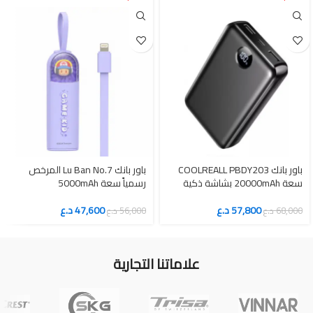
باور بانك COOLREALL PBDY203
باور بانك Lu Ban No.7 المرخص
سعة 20000mAh بشاشة ذكية
رسمياً سعة 5000mAh
57,800
د.ع
47,600
د.ع
68,000
د.ع
56,000
د.ع
علاماتنا التجارية