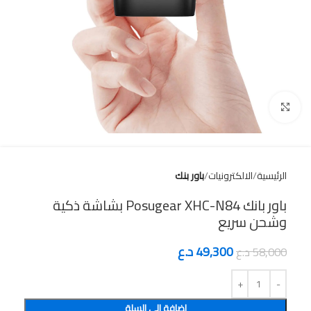
Click to enlarge
الرئيسية
الالكترونيات
باور بنك
باور بانك Posugear XHC-N84 بشاشة ذكية
وشحن سريع
49,300
د.ع
58,000
د.ع
إضافة إلى السلة