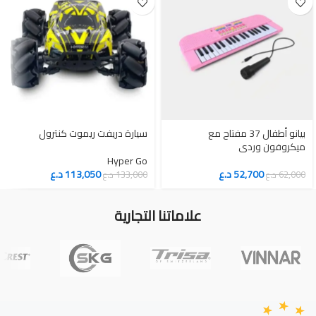
بيانو أطفال 37 مفتاح مع
سيارة دريفت ريموت كنترول
ميكروفون وردي
Hyper Go
52,700
د.ع
113,050
د.ع
62,000
د.ع
133,000
د.ع
علاماتنا التجارية