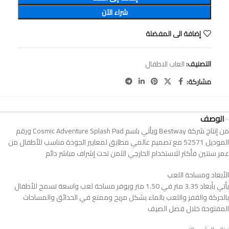
شراء الآن
إضافة الى المفضلة
التصنيف:
العاب الاطفال
مشاركة:
الوصف
من إنتاج شركة Bestway ويأتي باسم Cosmic Adventure Splash Pad ورقم
الموديل 52571 مع تصميم عالمي مطابق لمعايير الجودة مناسب للأطفال من
عمر سنتين فأكثر للاستخدام الخارجي الآمن تحت إشراف مباشر دائم
الأبعاد ومساحة اللعب
يأتي بأبعاد 3.35 متر في 1.50 متر ويوفر مساحة لعب واسعة تسمح للأطفال
بالحركة والقفز واللعب بالماء بشكل مريح وممتع في الحدائق والمساحات
المفتوحة خلال فصل الصيف