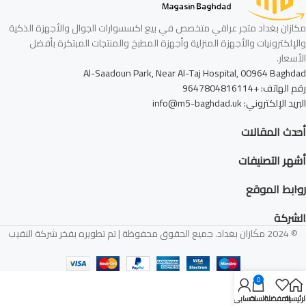
مكازان بغداد متجر عراقي متخصص في بيع اكسسوارات الجوال والأجهزة الذكية
والإلكترونيات والأجهزة المنزلية وأجهزة المطبخ والمنتجات المبتكرة بأفضل
الأسعار.
Al-Saadoun Park, Near Al-Taj Hospital, 00964 Baghdad
رقم الهاتف: +9647804816114
البريد الإلكتروني: info@m5-baghdad.uk
أحدث المقالات
أشهر التصنيفات
روابط الموقع
الشركة
© 2024 مكَازان بغداد. جميع الحقوق محفوظة | تم تطويره بفخر شركة النقيب
0
لرئيسية
المفضلة
السلة
حسابي