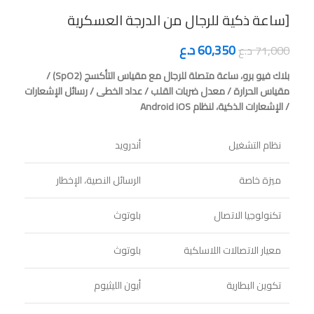
[ساعة ذكية للرجال من الدرجة العسكرية
60,350
د.ع
71,000
د.ع
بلاك فيو برو، ساعة متصلة للرجال مع مقياس التأكسج (SpO2) /
مقياس الحرارة / معدل ضربات القلب / عداد الخطى / رسائل الإشعارات
/ الإشعارات الذكية، لنظام Android iOS
نظام التشغيل
أندرويد
ميزة خاصة
الرسائل النصية، الإخطار
تكنولوجيا الاتصال
بلوتوث
معيار الاتصالات اللاسلكية
بلوتوث
تكوين البطارية
أيون الليثيوم