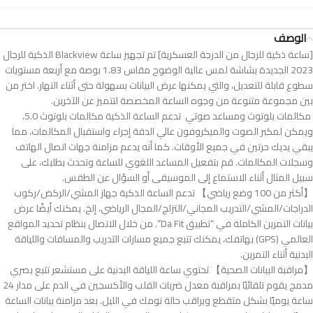
الوصف
[ساعة ذكية للرجال من الدرجة العسكرية] تم تجهيز ساعة Blackview الذكية للرجال
2023 الجديدة بشاشة لمس عالية الوضوح مقاس 1.83 بوصة مع أربعة مستويات
سطوع قابلة للتعديل، والتي يمكنها عرض البيانات بسهولة حتى أثناء النهار. اختر من
بين مجموعة متنوعة من وجوه الساعة المخصصة لتتميز عن الآخرين.
مكالمات بلوتوث ومساعد صوتي تدعم الساعة الذكية مكالمات بلوتوث 5.0،
ويمكن لمكبر الصوت والميكروفون عالي الدقة إجراء واستقبال المكالمات، مما
يبقي يديك حرتين في جميع الأوقات. كما أنه يدعم مزامنة جهات اتصال الهاتف
وسجلات المكالمات. قم بتفعيل المساعد اللغوي للساعة وتحدث بطلبك، على
سبيل المثال أثناء الاستماع إلى الموسيقى أو السؤال عن الطقس.
【أكثر من 100 وضع رياضي】 تدعم الساعة الذكية جهاز المشي/الركض/ركوب
الدراجات/المشي/التدريب المجاني/التزلج/المجال الرياضي، إلخ. يمكنك أيضًا عرض
بيانات التمرين الكاملة في “تطبيق Da Fit”. من خلال الاتصال بنظام تحديد المواقع
العالمي (GPS) بهاتفك، يمكنك تتبع جميع مسارات التدريب والمسافات واللياقة
البدنية أثناء التمرين.
【مراقبة البيانات الصحية】 تحتوي ساعة اللياقة البدنية على مستشعر تتبع بصري
مدمج يقوم تلقائيًا بمراقبة معدل ضربات القلب والأكسجين في الدم على مدار 24
ساعة يوميًا بشكل متقطع ويراقب حالة نومك في الليل. بعد مزامنة بيانات الساعة