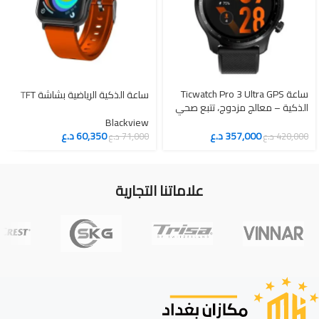
ساعة Ticwatch Pro 3 Ultra GPS
ساعة الذكية الرياضية بشاشة TFT
الذكية – معالج مزدوج، تتبع صحي
متقدم، وعمر بطارية طويل
Blackview
357,000
د.ع
60,350
د.ع
420,000
د.ع
71,000
د.ع
علاماتنا التجارية