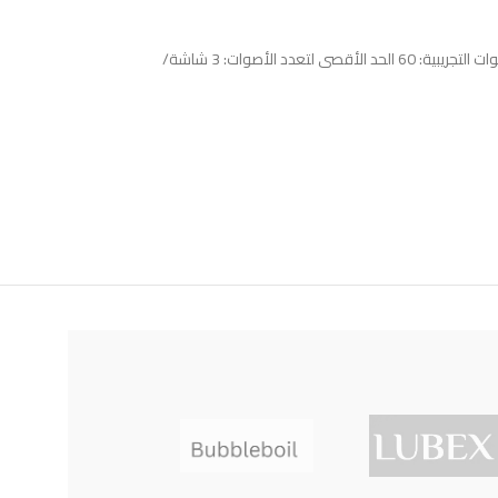
الميزات: العلامة التجارية: bdmusic الرمز: BD-661 الخط: احترافي الموديل: BD-661 لوحة المفاتيح الموسيقية اللون: أسود المفاتيح: 61 الأصوات: 200 إيقاع: 200 الأصوات التجريبية: 60 الحد الأقصى لتعدد الأصوات: 3 شاشة/