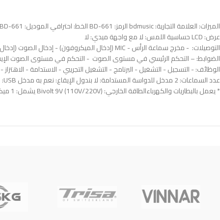
عرض: LCD حساسية اللمس: لا مع واجهة ميدي: لا
* يعمل بالبطاريات والكهرباء الطاقة الخارجي: Bivolt 9V (110V/220V) يشمل: 1 ميكروفون ودليل ومصدر طاقة وكابل طاقة وحامل موسيقى وكابل صوت.