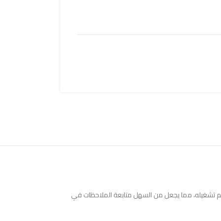
 الاستخدامات بشكل لا يصدق، ويحتوي على 61 مفتاحًا و200 صوت ويتضمن 60 أغنية مدمجة. تحتوي على شاشة LCD تعرض ما يتم تشغيله، مما يجعل من السهل متابعة الملاحظات في