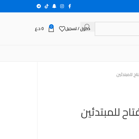
0
دخول / تسجيل
0
د.ع