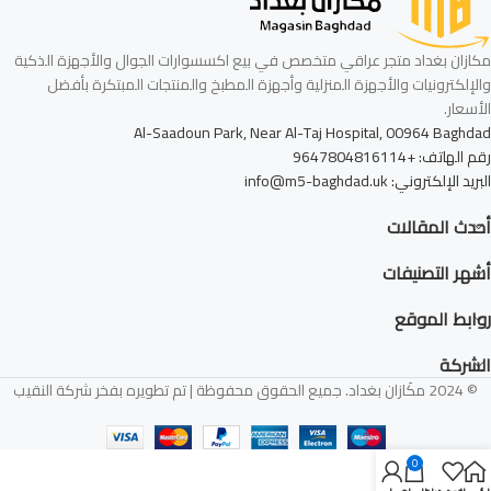
مكازان بغداد متجر عراقي متخصص في بيع اكسسوارات الجوال والأجهزة الذكية
والإلكترونيات والأجهزة المنزلية وأجهزة المطبخ والمنتجات المبتكرة بأفضل
الأسعار.
Al-Saadoun Park, Near Al-Taj Hospital, 00964 Baghdad
رقم الهاتف: +9647804816114
البريد الإلكتروني: info@m5-baghdad.uk
أحدث المقالات
أشهر التصنيفات
روابط الموقع
الشركة
© 2024 مكَازان بغداد. جميع الحقوق محفوظة | تم تطويره بفخر شركة النقيب
0