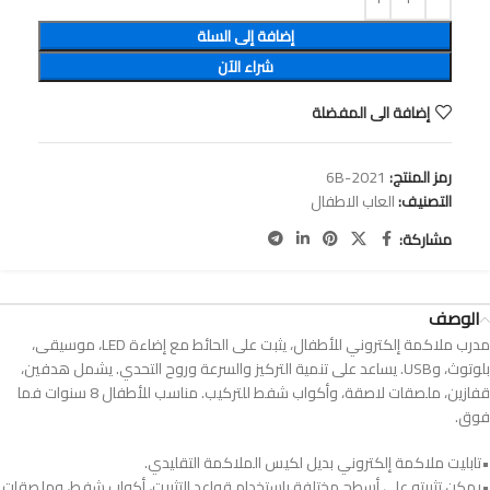
إضافة إلى السلة
شراء الآن
إضافة الى المفضلة
رمز المنتج:
2021-6B
التصنيف:
العاب الاطفال
مشاركة:
الوصف
مدرب ملاكمة إلكتروني للأطفال، يثبت على الحائط مع إضاءة LED، موسيقى،
بلوتوث، وUSB. يساعد على تنمية التركيز والسرعة وروح التحدي. يشمل هدفين،
قفازين، ملصقات لاصقة، وأكواب شفط للتركيب. مناسب للأطفال 8 سنوات فما
فوق.
•تابليت ملاكمة إلكتروني بديل لكيس الملاكمة التقليدي.
•يمكن تثبيته على أسطح مختلفة باستخدام قواعد التثبيت، أكواب شفط، وملصقات