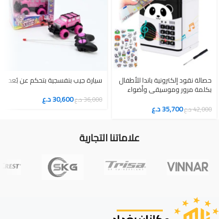
حصالة نقود إلكترونية باندا للأطفال
سيارة جيب بنفسجية بتحكم عن بُعد
بكلمة مرور وموسيقى وأضواء
تعليمية
30,600
د.ع
36,000
د.ع
35,700
د.ع
42,000
د.ع
علاماتنا التجارية