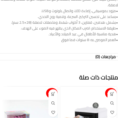
لاصقة.
•مزود بموسيقى، إضاءة LED، واتصال بلوتوث وUSB.
•يساعد على تحسين التركيز، السرعة، وتنمية روح التحدي.
•يشمل: هدفين، قفازين، 3 أكواب شفط، وملصقات لاصقة (28×2.5 سم).
•طريقة الاستخدام: اضرب المكان الذي يظهر فيه الضوء على الهدف.
•هدية مناسبة للأطفال في عيد الميلاد والأعياد.
•العمر الموصى به: 8 سنوات فما فوق
مراجعات (0)
منتجات ذات صلة
15%-
15%-