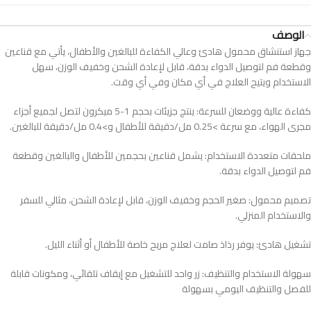
الوصف
جهاز استنشاق محمول هادئ وعالي الكفاءة للبالغين والأطفال، يأتي مع قناعين
وقطعة فم لتوصيل الدواء بدقة، قابل لإعادة الشحن وخفيف الوزن، سهل
الاستخدام ويتيح العلاج في أي مكان وفي أي وقت.
كفاءة عالية ووضعان للسرعة: ينتج جزيئات بحجم 1-5 ميكرون لتصل لجميع أجزاء
مجرى الهواء، مع سرعة >0.25 مل/دقيقة للأطفال و>0.4 مل/دقيقة للبالغين.
ملحقات متعددة الاستخدام: يشمل قناعين بحجمين للأطفال والبالغين وقطعة
فم لتوصيل الدواء بدقة.
تصميم محمول: صغير الحجم وخفيف الوزن، قابل لإعادة الشحن، مثالي للسفر
والاستخدام المنزلي.
تشغيل هادئ: يوفر رذاذ صامت لعلاج مريح خاصة للأطفال أو أثناء الليل.
سهولة الاستخدام والتنظيف: زر واحد للتشغيل مع إيقاف تلقائي، ومكونات قابلة
للفصل والتنظيف اليومي بسهولة