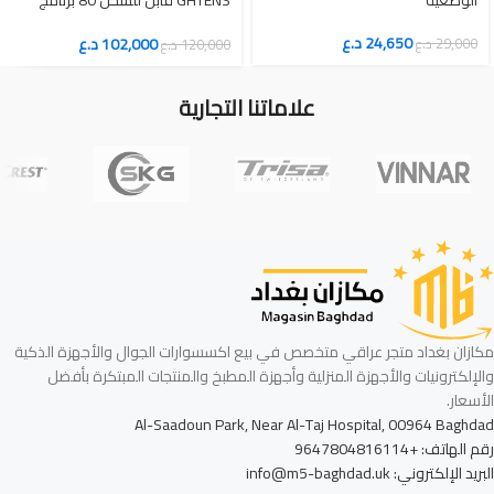
وقناتين
24,650
د.ع
102,000
د.ع
29,000
د.ع
120,000
د.ع
علاماتنا التجارية
مكازان بغداد متجر عراقي متخصص في بيع اكسسوارات الجوال والأجهزة الذكية
والإلكترونيات والأجهزة المنزلية وأجهزة المطبخ والمنتجات المبتكرة بأفضل
الأسعار.
Al-Saadoun Park, Near Al-Taj Hospital, 00964 Baghdad
رقم الهاتف: +9647804816114
البريد الإلكتروني: info@m5-baghdad.uk