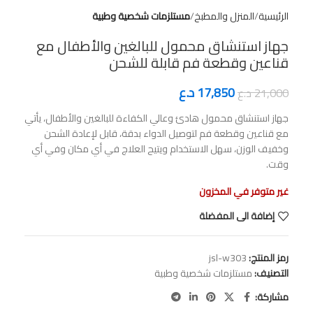
الرئيسية
المنزل والمطبخ
مستلزمات شخصية وطبية
جهاز استنشاق محمول للبالغين والأطفال مع
قناعين وقطعة فم قابلة للشحن
17,850
د.ع
21,000
د.ع
جهاز استنشاق محمول هادئ وعالي الكفاءة للبالغين والأطفال، يأتي
مع قناعين وقطعة فم لتوصيل الدواء بدقة، قابل لإعادة الشحن
وخفيف الوزن، سهل الاستخدام ويتيح العلاج في أي مكان وفي أي
وقت.
غير متوفر في المخزون
إضافة الى المفضلة
رمز المنتج:
jsl-w303
التصنيف:
مستلزمات شخصية وطبية
مشاركة: