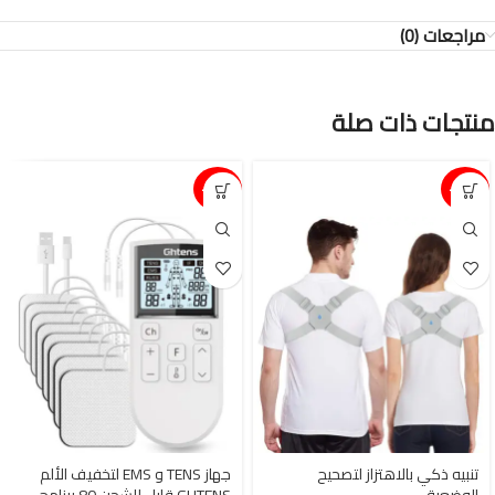
مراجعات (0)
منتجات ذات صلة
15%-
15%-
تنبيه ذكي بالاهتزاز لتصحيح
جهاز TENS و EMS لتخفيف الألم
الوضعية
GHTENS قابل للشحن 80 برنامج