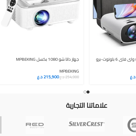
ي 6 بلوتوث-برو
جهاز داتا شو 1080 بكسل MPBEKING
MPBEKING
د.ع
215,900
د.ع
254,000
د.ع
علاماتنا التجارية