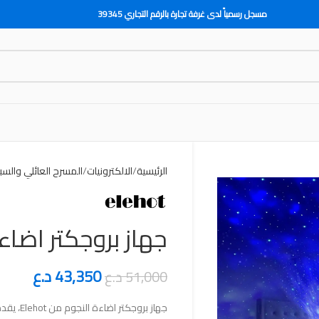
مسجل رسمياً لدى غرفة تجارة بالرقم التجاري 39345
الرئيسية
الالكترونيات
المسرح العائلي والسب
جهاز بروجكتر اضاءة ا
43,350
د.ع
51,000
د.ع