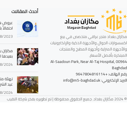
أحدث المقالات
عروض هائ
احتفالاً 
8/2023
مكازان بغداد متجر عراقي متخصص في بيع
اكسسوارات الجوال والأجهزة الذكية والإلكترونيات
والأجهزة المنزلية وأجهزة المطبخ والمنتجات
مكازان بغ
المبتكرة بأفضل الأسعار.
بعيدها ا
Al-Saadoun Park, Near Al-Taj Hospital, 00964
8/2024
Baghdad
رقم الهاتف: +9647804816114
تهنئة مت
البريد الإلكتروني: info@m5-baghdad.uk
عيد الشرط
8/2024
© 2024 مكَازان بغداد. جميع الحقوق محفوظة | تم تطويره بفخر شركة النقيب