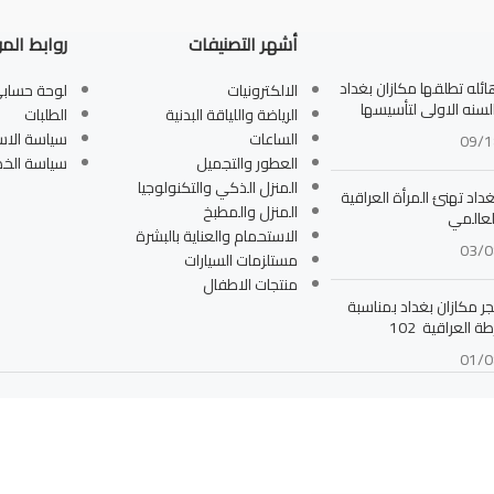
أشهر التصنيفات
روابط الم
له تطلقها مكازان بغداد
الالكترونيات
لوحة حساب
بالسنه الاولى لتأسيسها
الرياضة واللياقة البدنية
الطلبات
الساعات
سياسة الاس
09/1
العطور والتجميل
سياسة الخ
المنزل الذكي والتكنولوجيا
داد تهنئ المرأة العراقية
المنزل والمطبخ
لعالمي
الاستحمام والعناية بالبشرة
03/0
مستلزمات السيارات
منتجات الاطفال
جر مكازان بغداد بمناسبة
ة العراقية 102
01/0