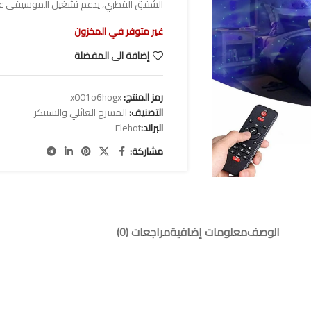
الشفق القطبي، يدعم تشغيل الموسيقى عبر بل
غير متوفر في المخزون
إضافة الى المفضلة
رمز المنتج:
x001o6hogx
التصنيف:
المسرح العائلي والسبيكر
البراند:
Elehot
مشاركة:
الوصف
معلومات إضافية
مراجعات (0)