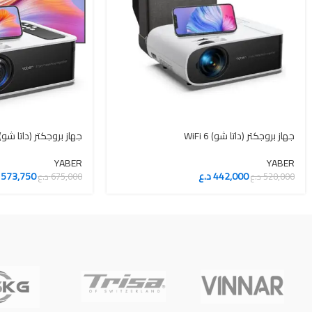
جهاز بروجكتر (داتا شو) WiFi 6
جهاز بروجكتر (داتا شو) واي فا
YABER
YABER
442,000
د.ع
573,750
520,000
د.ع
675,000
د.ع