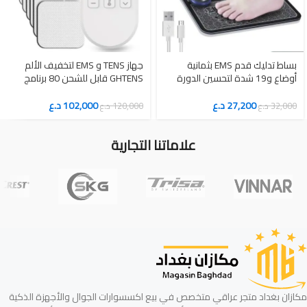
بساط تدليك قدم EMS بثمانية
جهاز TENS و EMS لتخفيف الألم
أوضاع و19 شدة لتحسين الدورة
GHTENS قابل للشحن 80 برنامج
الدموية
وقناتين
27,200
د.ع
102,000
د.ع
32,000
د.ع
120,000
د.ع
علاماتنا التجارية
مكازان بغداد متجر عراقي متخصص في بيع اكسسوارات الجوال والأجهزة الذكية