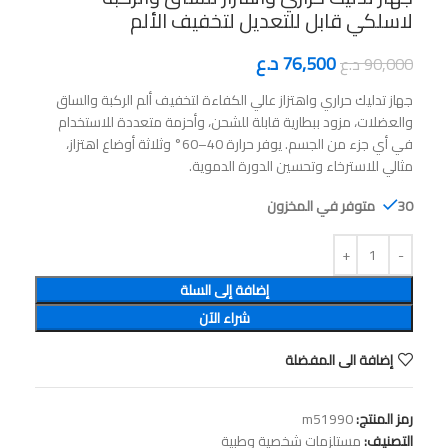
لاسلكي قابل للتعديل لتخفيف الألم
76,500
د.ع
90,000
د.ع
جهاز تدليك حراري واهتزاز عالي الكفاءة لتخفيف ألم الركبة والساق
والعضلات، مزود ببطارية قابلة للشحن، وأحزمة متعددة للاستخدام
في أي جزء من الجسم. يوفر حرارة 40–60° وثلاثة أوضاع اهتزاز،
مثالي للاسترخاء وتحسين الدورة الدموية.
30 متوفر في المخزون
إضافة إلى السلة
شراء الآن
إضافة الى المفضلة
رمز المنتج:
m51990
التصنيف:
مستلزمات شخصية وطبية