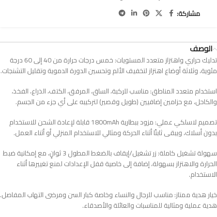
مشاركة:
الوصف
تدليك حراري واهتزاز متعدد المستويات: خمس درجات حرارة من 40 إلى 60 درجة
مئوية، وثلاثة أوضاع اهتزاز لتخفيف الألم وتحسين الدورة الدموية وتقليل التشنجات.
استخدام متعدد المناطق: مناسب للركبة، الساق، المرفق، الكتف، الذراع، الفخذ،
والكاحل، مع حزامين إضافيين (طويل وقصير) لتركيبه على أي جزء من الجسم.
تصميم لاسلكي عملي: مزود ببطارية 1800mAh قابلة لإعادة الشحن للاستخدام
بدون أسلاك، ويبقى ثابتًا أثناء الحركة ومثالي للاستخدام المنزلي أو أثناء العمل.
سهولة تشغيل كاملة: زر تشغيل/إيقاف بالضغط المطول 3 ثوانٍ، مع إمكانية ضبط
الحرارة والاهتزاز بسهولة، إضافة إلى خاصية قفل الإعدادات لمنع تغييرها أثناء
الاستخدام.
خيار هدية ممتاز: مناسب للرجال والنساء وخاصة كبار السن ومرضى التهاب المفاصل.
هدية عملية ومثالية للمناسبات والعائلة والأصدقاء.