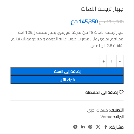
جهاز ترجمة اللغات
145,350
د.ع
171,000
د.ع
جهاز ترجمة اللغات T8 من ماركة فورمور, يتميز بدعمه ل106 لغة
مختلفة, يحتوي على مكبرات صوت عالية الجودة و ميركوفونات ثنائية,
شاشة 2.8 انج لمس
إضافة إلى السلة
شراء الآن
إضافة الى المفضلة
التصنيف:
منتجات اخرى
البراند:
Vormor
مشاركة: