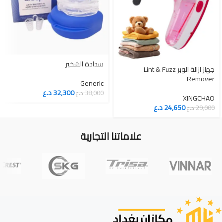
سدادة الشخير
جهاز ازالة الوبر Lint & Fuzz
Remover
Generic
32,300
د.ع
38,000
د.ع
XINGCHAO
24,650
د.ع
29,000
د.ع
علاماتنا التجارية