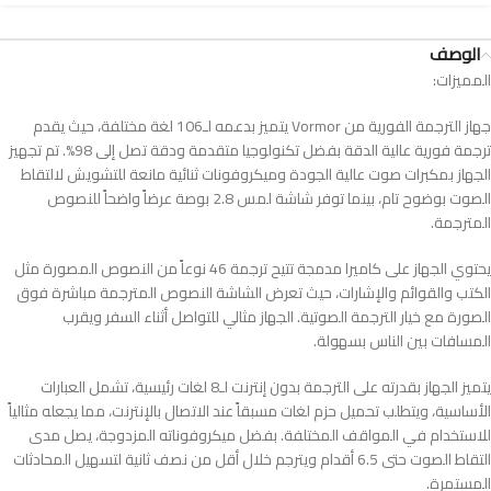
الوصف
المميزات:
جهاز الترجمة الفورية من Vormor يتميز بدعمه لـ106 لغة مختلفة، حيث يقدم
ترجمة فورية عالية الدقة بفضل تكنولوجيا متقدمة ودقة تصل إلى 98%. تم تجهيز
الجهاز بمكبرات صوت عالية الجودة وميكروفونات ثنائية مانعة للتشويش لالتقاط
الصوت بوضوح تام، بينما توفر شاشة لمس 2.8 بوصة عرضاً واضحاً للنصوص
المترجمة.
يحتوي الجهاز على كاميرا مدمجة تتيح ترجمة 46 نوعاً من النصوص المصورة مثل
الكتب والقوائم والإشارات، حيث تعرض الشاشة النصوص المترجمة مباشرة فوق
الصورة مع خيار الترجمة الصوتية. الجهاز مثالي للتواصل أثناء السفر ويقرب
المسافات بين الناس بسهولة.
يتميز الجهاز بقدرته على الترجمة بدون إنترنت لـ8 لغات رئيسية، تشمل العبارات
الأساسية، ويتطلب تحميل حزم لغات مسبقاً عند الاتصال بالإنترنت، مما يجعله مثالياً
للاستخدام في المواقف المختلفة. بفضل ميكروفوناته المزدوجة، يصل مدى
التقاط الصوت حتى 6.5 أقدام ويترجم خلال أقل من نصف ثانية لتسهيل المحادثات
المستمرة.