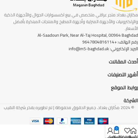
مكازان بغداد متجر عراقي متخصص في بيع اكسسوارات الجوال والأجهزة الذكية
والإلكترونيات والأجهزة المنزلية وأجهزة المطبخ والمنتجات المبتكرة بأفضل
الأسعار.
Al-Saadoun Park, Near Al-Taj Hospital, 00964 Baghdad
رقم الهاتف: +9647804816114
البريد الإلكتروني: info@m5-baghdad.uk
أحدث المقالات
أشهر التصنيفات
روابط الموقع
الشركة
© 2024 مكَازان بغداد. جميع الحقوق محفوظة | تم تطويره بفخر شركة النقيب
0
لرئيسية
المفضلة
السلة
حسابي