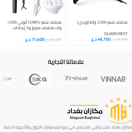
مجفف شعر 2200 واط (وردي)
مجفف شعر CONFU أيوني 2200
وات بتجفيف سريع و3 إعدادات
حرارة
SILVERCREST
46,750
د.ع
71,400
د.ع
55,000
د.ع
84,000
د.ع
علاماتنا التجارية
مكازان بغداد متجر عراقي متخصص في بيع اكسسوارات الجوال والأجهزة الذكية