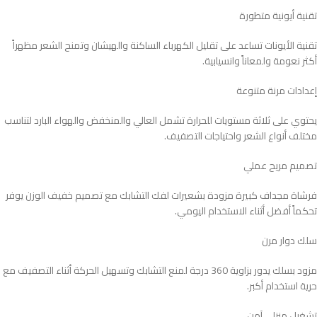
تقنية أيونية متطورة
تقنية الأيونات تساعد على تقليل الكهرباء الساكنة والهيشان وتمنح الشعر مظهراً
أكثر نعومة ولمعاناً وانسيابية.
إعدادات مرنة متنوعة
يحتوي على ثلاثة مستويات للحرارة تشمل العالي والمنخفض والهواء البارد لتناسب
مختلف أنواع الشعر واحتياجات التصفيف.
تصميم مريح عملي
فرشاة مجداف كبيرة مزودة بشعيرات لفك التشابك مع تصميم خفيف الوزن يوفر
تحكماً أفضل أثناء الاستخدام اليومي.
سلك دوار مرن
مزود بسلك يدور بزاوية 360 درجة لمنع التشابك وتسهيل الحركة أثناء التصفيف مع
حرية استخدام أكبر.
تشغيل منزلي آمن