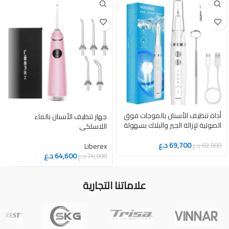
أداة تنظيف الأسنان بالموجات فوق
جهاز تنظيف الأسنان بالماء
الصوتية لإزالة الجير والبلاك بسهولة
اللاسلكي
69,700
د.ع
82,000
د.ع
Liberex
64,600
د.ع
76,000
د.ع
علاماتنا التجارية