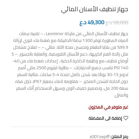
جهاز تنظيف الأسنان المائي
49,300
د.ع
58,000
د.ع
جهاز تنظيف الأسنان المائي من ماركة Leominor ، – تقنية نبضات
المياه المطورة توفر 1300 نبضة/الدقيقة مع ضغط ماء قوي لإزالة
99.9% من بقايا الطعام وتحسين صحة اللثة. مثالي – – لعلاج مشاكل
مثل رائحة الفم الكريهة، دعم الأسنان التقويمية، والعناية بالجسور. – 5
أوضاع تنظيف مع وظيفة الذاكرة الذكية ، إعدادات ضغط ماء من 40-
140 PSI تناسب جميع الاحتياجات. – بطارية ليثيوم 2500 مللي أمبير
تدوم 15-30 يومًا بعد شحن كامل لمدة 4-5 ساعات. مثالية للسفر
دون الحاجة للشحن المتكرر. – مقاومة للماء بمعيار IPX7، خزان مياه
سعة 200 مل، وتصميم خفيف الوزن وسهل الاستخدام أثناء السفر
والمنزل.
غير متوفر في المخزون
إضافة الى المفضلة
رمز المنتج:
x001zepiff