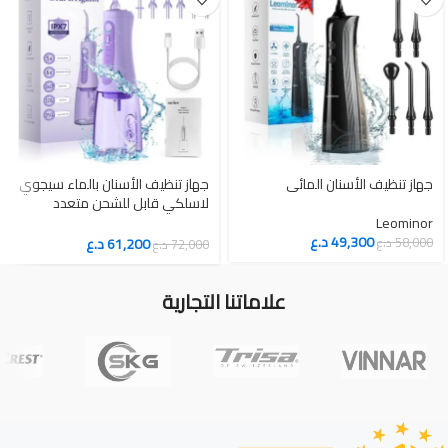
جهاز تنظيف الأسنان المائي
‎جهاز تنظيف الأسنان بالماء سيجوي
لاسلكي قابل للشحن متعدد
الأوضاع خزان كبير للعناية الشاملة
Leominor
باللثة والأسنان والسفر
49,300
د.ع
61,200
د.ع
58,000
د.ع
72,000
د.ع
علاماتنا التجارية