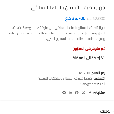
جهاز تنظيف الأسنان بالماء اللاسلكي
35,700
د.ع
42,000
د.ع
جهاز تنظيف الأسنان بالماء اللاسلكي من ماركة Sawgmore، خفيف
الوزن ومحمول مع تصميم مقاوم للماء IPX6، مزود بـ 4 رؤوس نفاثة
وقوة تنظيف فعالة تناسب السفر والمنزل.
غير متوفر في المخزون
إضافة الى المفضلة
رمز المنتج:
fc5230
التصنيف:
خيوط تنظيف الاسنان ومنظفات الاسنان
البراند:
Sawgmore
مشاركة:
الوصف