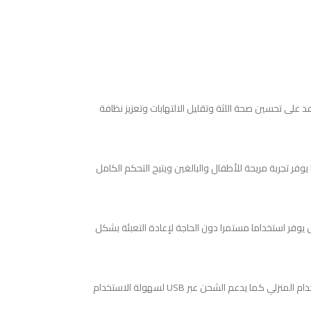
عد على تحسين صحة اللثة وتقليل الالتهابات وتعزيز نظافة
 تجربة مريحة للأطفال والبالغين ويتيح التحكم الكامل
يوفر استخداما مستمرا دون الحاجة لإعادة التعبئة بشكل
يعمل الجهاز ببطارية ليثيوم بسعة عالية يمكن شحنها خلال أربع ساعات فقط وتوفر استخدام يصل إلى ثلاثين يومًا من التشغيل المنتظم مما يجعله مثاليا للسفر والاستخدام المنزلي كما يدعم الشحن عبر USB لسهولة الاستخدام