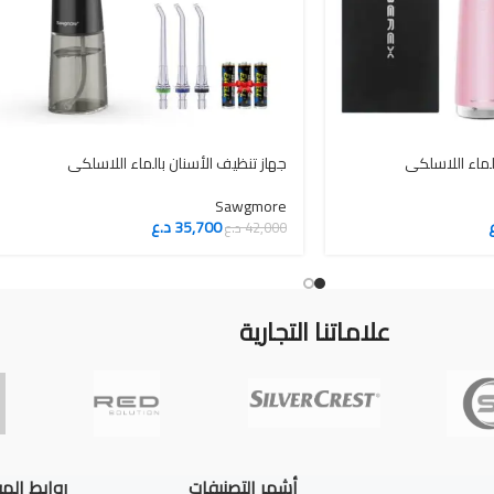
لماء اللاسلكي
جهاز تنظيف الأسنان بالماء اللاسلكي
Sawgmore
35,700
د.ع
42,000
د.ع
علاماتنا التجارية
أشهر التصنيفات
روابط الم