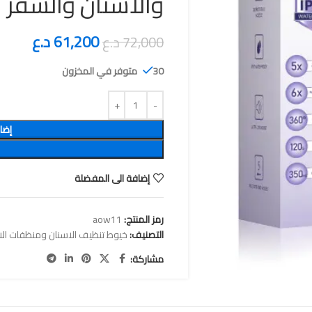
والأسنان والسفر
61,200
د.ع
72,000
د.ع
30 متوفر في المخزون
إضا
إضافة الى المفضلة
رمز المنتج:
aow11
التصنيف:
خيوط تنظيف الاسنان ومنظفات الا
مشاركة: