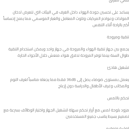
مثالي للعراق
يساعد على تحسين جودة الهواء داخل الغرف في البيئات التي تتعرض لدخان
المولدات وعوادم المركبات وتلوث المعامل والغبار الموسمي مما يمنح إحساساً
أكبر بالراحة أثناء التنفس
تنقية ومروحة
يجمع بين جهاز تنقية الهواء والمروحة في جهاز واحد ويمكن استخدام التنقية
طوال السنة بينما توفر المروحة تدفق هواء منعش خلال الأجواء الحارة
تشغيل هادئ
يعمل بمستوى ضوضاء يصل إلى 36dB فقط مما يجعله مناسباً لغرف النوم
والمكاتب وغرف الأطفال والدراسة دون إزعاج
تحكم باللمس
مزود بلوحة لمس مع أزرار تحكم سهلة لتشغيل الجهاز واختيار الوظائف بسرعة مع
تصميم بسيط يناسب جميع المستخدمين
إضاءة وتعقيم