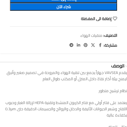
شراء الآن
إضافة الى المفضلة
التصنيف:
منقيات الهواء
مشاركة:
الوصف
يقدم VAVSEA جهازاً يجمع بين تنقية الهواء والمروحة في تصميم صغير وأنيق
ليمنح بيئة أكثر نقاءً داخل المنزل أو المكتب طوال العام
نظام ترشيح متطور
يعتمد على فلتر أولي مع فلتر الكربون المنشط وتقنية HEPA لإزالة الغبار وحبوب
اللقاح وشعر الحيوانات الأليفة والدخان والروائح والجسيمات الدقيقة حتى 0.3μm
بكفاءة عالية