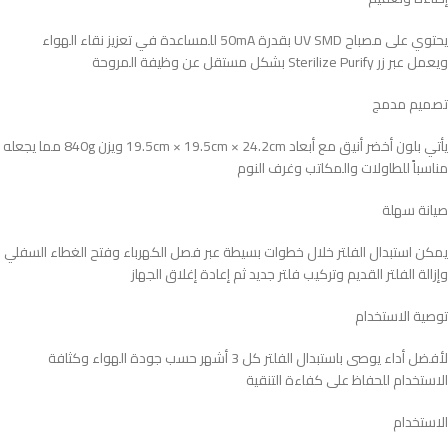
يحتوي على مصباح UV SMD بقدرة 50mA للمساعدة في تعزيز نقاء الهواء
ويعمل عبر زر Sterilize Purify بشكل مستقل عن وظيفة المروحة
تصميم مدمج
يأتي بلون أخضر أنيق مع أبعاد 19.5cm × 19.5cm × 24.2cm ويزن 840g مما يجعله
مناسباً للطاولات والمكاتب وغرف النوم
صيانة سهلة
يمكن استبدال الفلتر خلال خطوات بسيطة عبر فصل الكهرباء وفتح الغطاء السفلي
وإزالة الفلتر القديم وتركيب فلتر جديد ثم إعادة إغلاق الجهاز
توصية الاستخدام
لأفضل أداء يوصى باستبدال الفلتر كل 3 أشهر حسب جودة الهواء وكثافة
الاستخدام للحفاظ على كفاءة التنقية
الاستخدام