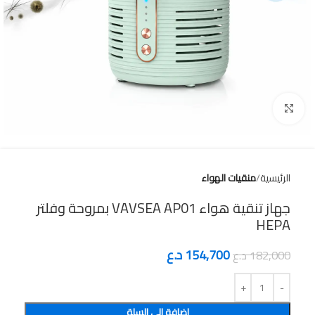
Click to enlarge
الرئيسية
منقيات الهواء
جهاز تنقية هواء VAVSEA AP01 بمروحة وفلتر
HEPA
154,700
د.ع
182,000
د.ع
إضافة إلى السلة