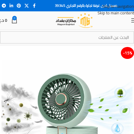
مسجل لدى غرفة تجارة بالرقم التجاري 39345
Skip to navigation
Skip to main content
0
0
د.ع
15%-