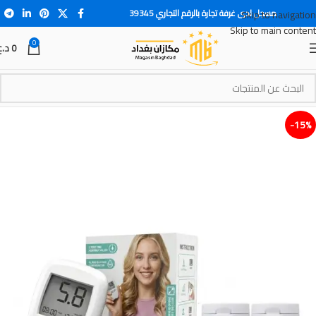
مسجل لدى غرفة تجارة بالرقم التجاري 39345
Skip to navigation
Skip to main content
0
0
د.ع
15%-