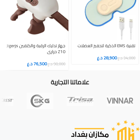
تقنية EMS الذكية لتحفيز العضلات
جهاز تدليك الرقبة والكتفين Jigerjs
Z10 حراري
28,900
د.ع
34,000
د.ع
76,500
د.ع
90,000
د.ع
علاماتنا التجارية