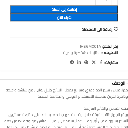
إضافة إلى السلة
شراء الآن
إضافة الى المفضلة
رمز المنتج:
JHBGM001A
التصنيف:
مستلزمات شخصية وطبية
مشاركة:
الوصف
جهاز قياس سكر الدم دقيق وسريع يعطي النتائج خلال ثواني مع شاشة واضحة
وذاكرة تخزين مناسبة للاستخدام اليومي والمتابعة الصحية
دقة القياس والنتائج السريعة
يوفر الجهاز نتائج دقيقة خلال وقت قصير جدا مما يساعد على متابعة مستوى
السكر بسهولة في أي وقت كما يعتمد على تقنيات قياس موثوقة تضمن دقة
القراءة ويمنح المستخدم ثقة أكبر في مراقبة حالته الصحية بشكل مستمر دون