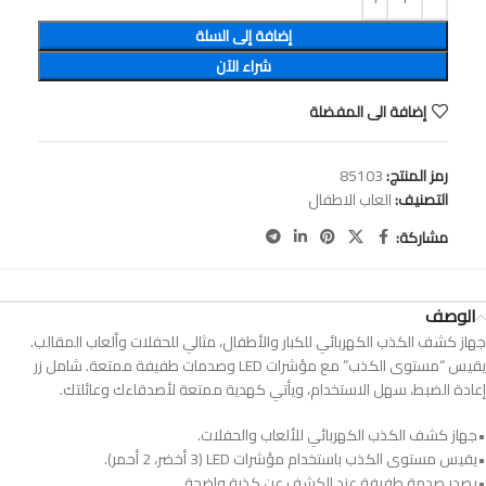
إضافة إلى السلة
شراء الآن
إضافة الى المفضلة
رمز المنتج:
85103
التصنيف:
العاب الاطفال
مشاركة:
الوصف
جهاز كشف الكذب الكهربائي للكبار والأطفال، مثالي للحفلات وألعاب المقالب.
يقيس “مستوى الكذب” مع مؤشرات LED وصدمات طفيفة ممتعة. شامل زر
إعادة الضبط، سهل الاستخدام، ويأتي كهدية ممتعة لأصدقاءك وعائلتك.
•جهاز كشف الكذب الكهربائي للألعاب والحفلات.
•يقيس مستوى الكذب باستخدام مؤشرات LED (3 أخضر، 2 أحمر).
•يصدر صدمة طفيفة عند الكشف عن كذبة واضحة.