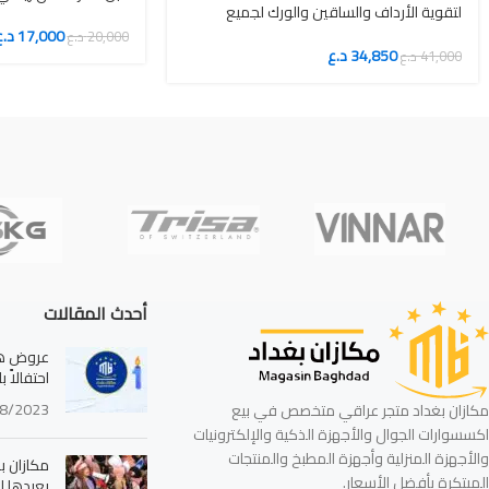
لتقوية الأرداف والساقين والورك لجميع
مستويات اللياقة
17,000
د.ع
20,000
د.ع
34,850
د.ع
41,000
د.ع
أحدث المقالات
عروض هائ
احتفالاً 
8/2023
مكازان بغداد متجر عراقي متخصص في بيع
اكسسوارات الجوال والأجهزة الذكية والإلكترونيات
والأجهزة المنزلية وأجهزة المطبخ والمنتجات
مكازان بغ
المبتكرة بأفضل الأسعار.
بعيدها ا