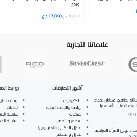
وردي
17,000
د.ع
20,000
د.ع
علاماتنا التجارية
أشهر التصنيفات
روابط الم
له تطلقها مكازان بغداد
الالكترونيات
لوحة حساب
بالسنه الاولى لتأسيسها
الرياضة واللياقة البدنية
الطلبات
الساعات
سياسة الاس
09/1
العطور والتجميل
سياسة الخ
المنزل الذكي والتكنولوجيا
داد تهنئ المرأة العراقية
المنزل والمطبخ
لعالمي