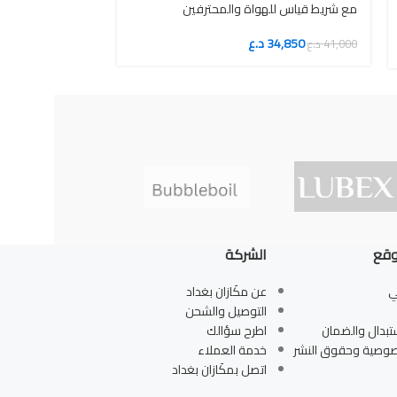
مع شريط قياس للهواة والمحترفين
34,850
د.ع
41,000
د.ع
وقع
الشركة
ي
عن مكَازان بغداد
التوصيل والشحن
تبدال والضمان
اطرح سؤالك
صوصية وحقوق النشر
خدمة العملاء
اتصل بمكَازان بغداد