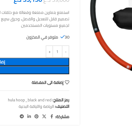
استمتع بتمارين ممتعة وفعالة مع حلقات ال
تصميم قابل للتعديل والفصل، وحرق سريع للسعر
لجميع مستويات المستخدمين
30 متوفر في المخزون
إضا
إضافة الى المفضلة
رمز المنتج:
hula hoop_black and red
التصنيف:
الرياضة واللياقة البدنية
مشاركة: