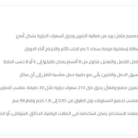
تصميم مثقل: يزيد من فعالية التمرين وحرق السعرات الحرارية بشكل أسرع
بطانة إسفنجية مريحة: سمك 5 مم لتجنب الألم والانزعاج أثناء الدوران
قابل للفصل والتعديل: يتكون من 8 أقسام يمكن تقليلها إلى 6 أو 8 حسب الحاجة
سهل الحمل والتخزين: يأتي مع حقيبة حمل مناسبة للنقل إلى أي مكان
تمرين ممتع وفعال: يحرق حتى 210 سعرات حرارية خلال 30 دقيقة، مناسب للتمارين الهوائية والرقص
مناسب لجميع المستويات: وزن الطوق من 0.95 إلى 1.8 كجم وقطر 98 سم
متعدد الاستخدام: يمكن استخدامه في الصالات الرياضية، الحدائق، الشواطئ، أو الم