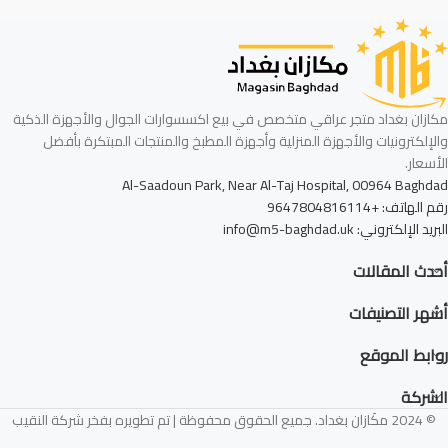
مكازان بغداد متجر عراقي متخصص في بيع اكسسوارات الجوال والأجهزة الذكية
والإلكترونيات والأجهزة المنزلية وأجهزة المطبخ والمنتجات المبتكرة بأفضل
الأسعار.
Al-Saadoun Park, Near Al-Taj Hospital, 00964 Baghdad
رقم الهاتف: +9647804816114
البريد الإلكتروني: info@m5-baghdad.uk
أحدث المقالات
أشهر التصنيفات
روابط الموقع
الشركة
© 2024 مكَازان بغداد. جميع الحقوق محفوظة | تم تطويره بفخر شركة النقيب