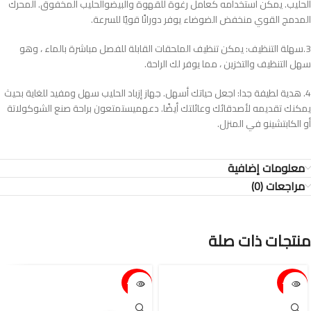
الحليب
.
يمكن
استخدامه
كعامل
رغوة
للقهوة
والبيض
والحليب
المخفوق
.
المحرك
المدمج
القوي
منخفض
الضوضاء
يوفر
دورانًا
قويًا
للسرعة
.
3.
سهلة
التنظيف
:
يمكن
تنظيف
الملحقات
القابلة
للفصل
مباشرة
بالماء
،
وهو
سهل
التنظيف
والتخزين
،
مما
يوفر
لك
الراحة
.
4.
هدية
لطيفة
جدا
:
اجعل
حياتك
أسهل
.
جهاز
إزباد
الحليب
سهل
ومفيد
للغاية
بحيث
يمكنك
تقديمه
لأصدقائك
وعائلتك
أيضًا
.
دعهم
يستمتعون
براحة
صنع
الشوكولاتة
أو
الكابتشينو
في
المنزل
.
معلومات إضافية
مراجعات (0)
منتجات ذات صلة
15%-
15%-