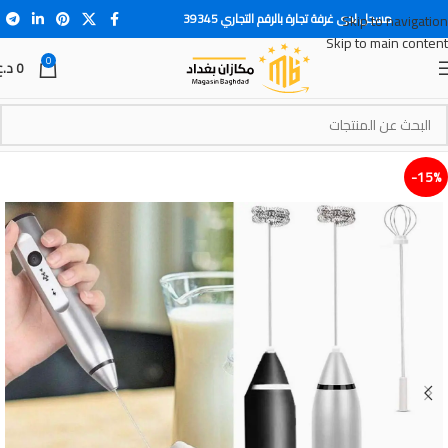
مسجل لدى غرفة تجارة بالرقم التجاري 39345
Skip to navigation
Skip to main content
0
0
د.ع
15%-