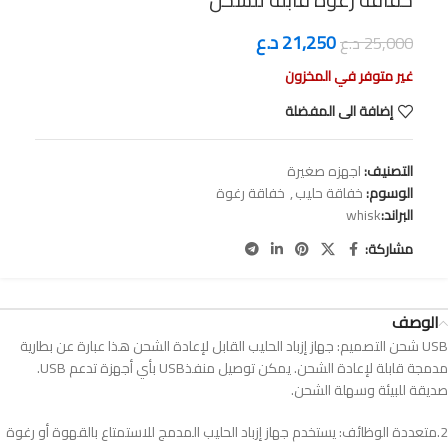
21,250
د.ع
25,000
د.ع
غير متوفر في المخزون
إضافة الى المفضلة
التصنيف:
اجهزه صغيرة
الوسوم:
خفاقة حليب
,
خفاقة رغوة
البراند:
whisk
مشاركة:
الوصف
شحن
التصميم
:
جهاز
إزباد
الحليب
القابل
لإعادة
الشحن
هذا
عبارة
عن
بطارية
مدمجة
قابلة
لإعادة
الشحن
.
يمكن
توصيل
منفذ
USB
بأي
أجهزة
تدعم
USB.
صديقة
للبيئة
وسهلة
الشحن
.
2.
متعددة
الوظائف
:
يستخدم
جهاز
إزباد
الحليب
المدمج
للاستمتاع
بالقهوة
أو
رغوة