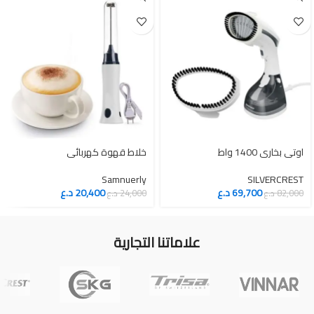
اوتي بخاري 1400 واط
خلاط قهوة كهربائي
Samnuerly
SILVERCREST
69,700
د.ع
20,400
د.ع
82,000
د.ع
24,000
د.ع
علاماتنا التجارية