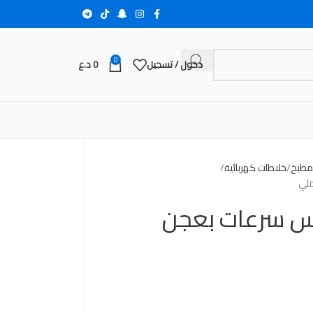
0
دخول / تسجيل
0
د.ع
لمطبخ
خلاطات كهربائية
لي
س سرعات بعجن