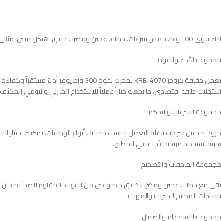
أداء قوي 300 واط، خمس سرعات، خطاف عجين ومضرب خفق، هيكل متين، مثالي للمنزل والمطاعم الصغيرة
مجموعة الأداء والقوة
تعمل خفاقة كروجر KRB-4070 بمحرك بقوة
استهلاك طاقة اقتصادي، ما يجعله خياراً عملياً للاستخدام المنزلي واليومي المكثف.
مجموعة السرعات والتحكم
مزود بخمس سرعات قابلة للتعديل لتناسب مختلف أنواع الوصفات. يمكنك اختيار السرع
تجربة استخدام مريحة وآمنة في المطبخ.
مجموعة الملحقات والتصميم
مساحات المطابخ المنزلية والمهنية.
مجموعة الاستخدام والضمان