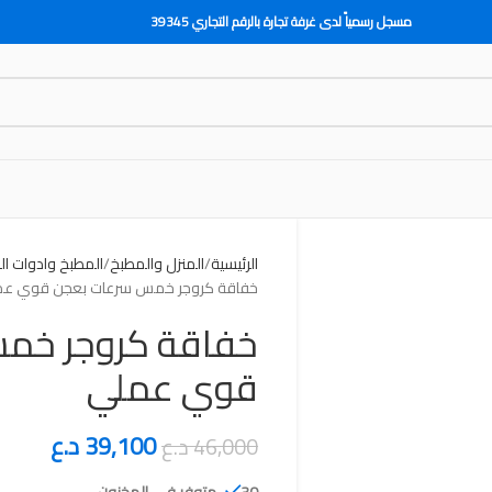
مسجل رسمياً لدى غرفة تجارة بالرقم التجاري 39345
الرئيسية
المنزل والمطبخ
المطبخ وادوات ا
خفاقة كروجر خمس سرعات بعجن قوي عم
خفاقة كروجر خم
قوي عملي
39,100
د.ع
46,000
د.ع