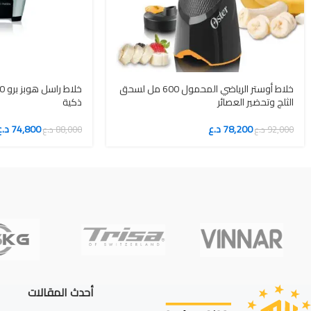
خلاط أوستر الرياضي المحمول 600 مل لسحق
الثلج وتحضير العصائر
ذكية
78,200
د.ع
74,800
د.ع
92,000
د.ع
88,000
د.ع
أحدث المقالات