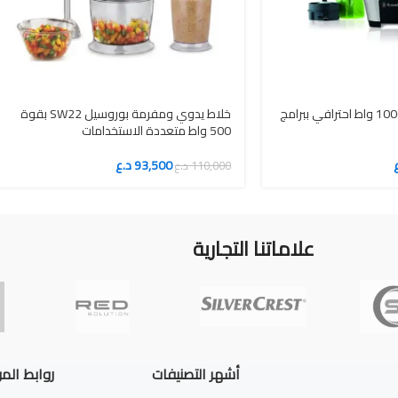
خلاط راسل هوبز برو 1000 واط احترافي ببرامج
خلاط يدوي ومفرمة بوروسيل SW22 بقوة
500 واط متعددة الاستخدامات
93,500
د.ع
110,000
د.ع
علاماتنا التجارية
أشهر التصنيفات
روابط الم