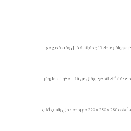
الخفيف والمتوسط بسهولة. يمنحك نتائج متجانسة خلال وقت قصير مع
دقة أثناء التحضير ويقلل من تناثر المكونات، ما يوفر
يأتي مع خطاف عجين ومضرب خفق مصنوعين من الفولاذ المقاوم للصدأ لضمان المتانة وسهولة التنظيف. تصميم الرأس المائل يسهل تركيب وإزالة الملحقات بسرعة. أبعاده 260 × 350 × 220 مم بحجم عملي يناسب أغلب