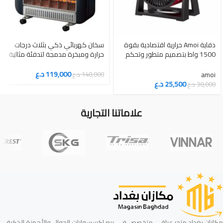
سخان كهربائي ذكي بثلاث درجات
دفاية Amoi حرارية اقتصادية بقوة
حرارة ومبخرة مدمجة لتدفئة مثالية
1500 واط بتصميم متطور وتحكم
واقتصادية
ذكي عملي
119,000
د.ع
amoi
140,000
د.ع
25,500
د.ع
30,000
د.ع
علاماتنا التجارية
مكازان بغداد متجر عراقي متخصص في بيع اكسسوارات الجوال والأجهزة الذكية