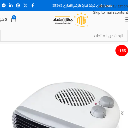
مسجل لدى غرفة تجارة بالرقم التجاري 39345
Skip to navigation
Skip to main content
0
0
د.ع
15%-