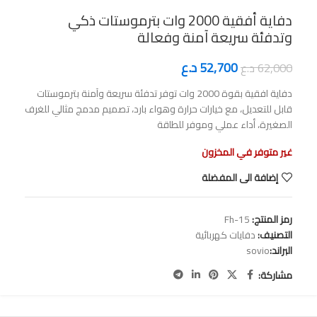
دفاية أفقية 2000 وات بترموستات ذكي
وتدفئة سريعة آمنة وفعالة
52,700
د.ع
62,000
د.ع
دفاية افقية بقوة 2000 وات توفر تدفئة سريعة وآمنة بترموستات
قابل للتعديل، مع خيارات حرارة وهواء بارد، تصميم مدمج مثالي للغرف
الصغيرة، أداء عملي وموفر للطاقة
غير متوفر في المخزون
إضافة الى المفضلة
رمز المنتج:
Fh-15
التصنيف:
دفايات كهربائية
البراند:
sovio
مشاركة: