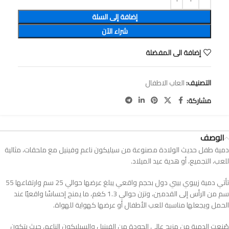
إضافة إلى السلة
شراء الآن
إضافة الى المفضلة
التصنيف:
العاب الاطفال
مشاركة:
الوصف
دمية طفل حديث الولادة مصنوعة من سيليكون ناعم وفينيل مع ملحقات، مثالية
للعب، التجميع، أو هدية عيد الميلاد.
تأتي دمية زييوي بيبي دول بحجم واقعي يبلغ عرضها حوالي 25 سم وارتفاعها 55
سم من الرأس إلى القدمين، وتزن حوالي 1.3 كغم، ما يمنح إحساسًا واقعيًا عند
الحمل ويجعلها مناسبة للعب الأطفال أو عرضها كهواية للهواة.
صُنعت الدمية من مزيج عالي الجودة من الفينيل والسيليكون الناعم، حيث يتكون