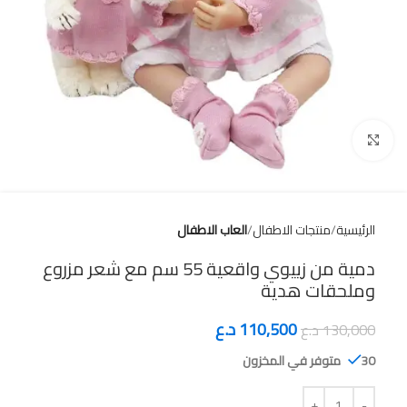
Click to enlarge
الرئيسية
منتجات الاطفال
العاب الاطفال
دمية من زييوي واقعية 55 سم مع شعر مزروع
وملحقات هدية
110,500
د.ع
130,000
د.ع
30 متوفر في المخزون