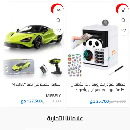
15%-
15%-
حصالة نقود إلكترونية باندا للأطفال
سيارة التحكم عن بعد MIEBELY
بكلمة مرور وموسيقى وأضواء
تعليمية
MIEBELY
127,500
د.ع
35,700
د.ع
150,000
د.ع
42,000
د.ع
علاماتنا التجارية