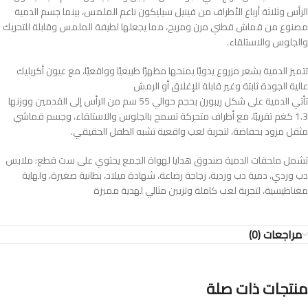
الرأس وثلاثة أرباع الأطراف من فينيل سيليكون ناعم الملمس، بينما جسم الدمية
مصنوع من قماش قطني مرن ومريح، مما يجعلها لطيفة الملمس وقابلة للتحريك
والجلوس والاستلقاء.
تتميز الدمية بشعر مزروع يدويًا يمنحها مظهرًا طبيعيًا وواقعيًا، مع عيون أكريليك
عالية الجودة ثابتة وغير قابلة للإغلاق أو الرمش
تأتي الدمية على شكل ريبورن بحجم حوالي 55 سم من الرأس إلى القدمين ووزنها
1.3 كغم تقريبًا، مع أطراف متحركة تسمح بالجلوس والاستلقاء، وجسم قماشي
مثقل مزود بحفاضة، لتجربة لعب واقعية تشبه الطفل الحقيقي.
تشمل ملحقات الدمية صندوق هدايا لهواة الجمع يحتوي على ست قطع: ملابس
دب وردي، دمية دب وردية، زجاجة رضاعة، شهادة ميلاد، بطانية صغيرة، ولهاية
مغناطيسية، لتجربة لعب كاملة وتزيين مثالي لهدية مميزة
مراجعات (0)
منتجات ذات صلة