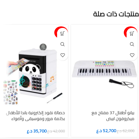
منتجات ذات صلة
15%-
15%-
بيانو أطفال 37 مفتاح مع
حصالة نقود إلكترونية باندا للأطفال
ميكروفون ابيض
بكلمة مرور وموسيقى وأضواء
تعليمية
52,700
د.ع
35,700
د.ع
62,000
د.ع
42,000
د.ع