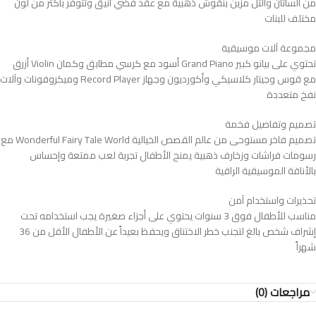
من الساتان والتل مزين بنقوش ذهبية مع عقد فضي أنيق وتتوفر بأكثر من لون
مختلف للبنات
مجموعة آلات موسيقية
تحتوي على بيانو كبير Grand Piano أسود مع كرسي مطابق وكمان Violin أزرق
مع قوس وجيتار كلاسيكي وأكورديون وجهاز Record Player وميكروفونات وآلات
نفخ متعددة
تصميم وتفاصيل فخمة
تصميم فاخر مستوحى من عالم القصص الخيالية Wonderful Fairy Tale World مع
رسومات فراشات وزخارف ذهبية يمنح الأطفال تجربة لعب ممتعة وإحساس
بالأناقة الموسيقية الراقية
تحذيرات واستخدام آمن
مناسب للأطفال فوق 3 سنوات يحتوي على أجزاء صغيرة يجب استخدامه تحت
إشراف شخص بالغ لتجنب خطر الاختناق ويحفظ بعيداً عن الأطفال الأقل من 36
شهراً
مراجعات (0)