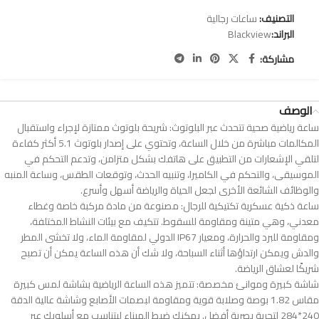
التصنيف:
ساعات رجالية
البراند:
Blackview
مشاركة:
الوصف
ساعة رياضية صحية تتحدث عبر البلوتوث: شريحة بلوتوث ممتازة لإجراء واستقبال
المكالمات مباشرة من خلال الساعة، وتحتوي على إصدار بلوتوث 5.1 أكثر كفاءة
لتلقي الإشعارات من التطبيق على هاتفك بشكل متزامن، وتدعم التحكم في
الموسيقى، والتحكم في الكاميرا، وتنبيه الحدث، وتوقعات الطقس، وساعة المنبه
والوظائف الشائعة الأخرى لجعل الحياة والرياضة أسهل وأسرع.
ساعة ذكية عسكرية تكتيكية للرجال: مصنوعة من مادة مركبة خاصة وغطاء
معدني، وهي متينة ومقاومة للسقوط. تتكيف مع بيئات النشاط المختلفة،
ومقاومة للبرد والحرارة، ومعيار IP67 الدولي لمقاومة الماء، ولا تخشى المطر
والدش ويمكن ارتداؤها أثناء السباحة، ولا شك أن هذه الساعة يمكن أن تصبح
شريكًا لعشاق الرياضة.
شاشة كبيرة وموانئ مخصصة: تتميز هذه الساعة الرياضية بشاشة لمس كبيرة
مقاس 1.82 بوصة وصلابة قوية ومقاومة لبصمات الأصابع وشاشة عالية الدقة
240*284 لتجربة بصرية أفضل. يمكنك ضبط الميناء ليتناسب مع أسلوبك عبر