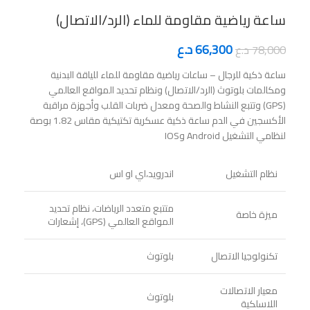
ساعة رياضية مقاومة للماء (الرد/الاتصال)
66,300
د.ع
78,000
د.ع
ساعة ذكية للرجال – ساعات رياضية مقاومة للماء للياقة البدنية
ومكالمات بلوتوث (الرد/الاتصال) ونظام تحديد المواقع العالمي
(GPS) وتتبع النشاط والصحة ومعدل ضربات القلب وأجهزة مراقبة
الأكسجين في الدم ساعة ذكية عسكرية تكتيكية مقاس 1.82 بوصة
لنظامي التشغيل Android وIOS
نظام التشغيل
اندرويد،اي او اس
متتبع متعدد الرياضات، نظام تحديد
ميزة خاصة
المواقع العالمي (GPS)، إشعارات
تكنولوجيا الاتصال
بلوتوث
معيار الاتصالات
بلوتوث
اللاسلكية