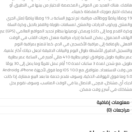
هاتفك. هناك العديد من الموانئ المخصصة للاختيار من بينها في التطبيق، أو
يمكنك اختيار صورتك المفضلة كميناء.
19 وضعًا رياضيًا ووظائف مراقبة: تم تجهيز الساعة بـ 19 وضعًا رياضيًا (مثل الجري
والمشي وركوب الدراجات والمشي لمسافات طويلة والقفز بالحبل وكرة السلة
وكرة القدم وما إلى ذلك) ويمكن توصيلها بنظام تحديد المواقع العالمي (GPS) عبر
الهاتف المحمول. يمكن للساعة إجراء مراقبة معدل ضربات القلب في الوقت
الفعلي بالإضافة إلى مراقبة الأكسجين في الدم، كما تتمتع بمراقبة النوم
والتسجيل الدقيق للأنشطة طوال اليوم والبيانات الدقيقة لجعل حياتك أكثر علمية.
عمر بطارية طويل وتوافق: توفر بطارية 410 مللي أمبير في الساعة عمر بطارية
طويل، مع شحن لمدة 3 ساعات لمدة 10 أيام عمل تقريبًا وما يصل إلى 30 يومًا
من وقت الاستعداد. متوافق مع IOS 10.0 وما فوق لأجهزة iPhone، وAndroid
5.0 وما فوق للهواتف الذكية، وسوف نقدم خدمة ما بعد البيع ممتازة، إذا كانت
لديك أي مشاكل، فيرجى الاتصال بنا في الوقت المناسب، وسوف نقوم بحل
مشاكلك في أسرع وقت ممكن.
معلومات إضافية
مراجعات (0)