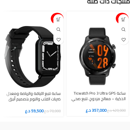
منتجات ذات صلة
15%-
15%-
ساعة Ticwatch Pro 3 Ultra GPS
ساعة تتبع اللياقة والرياضة ومعدل
الذكية – معالج مزدوج، تتبع صحي
ضربات القلب والنوم بتصميم أنيق
متقدم، وعمر بطارية طويل
وشاشة لمس عالية الدقة
357,000
د.ع
59,500
د.ع
420,000
د.ع
70,000
د.ع