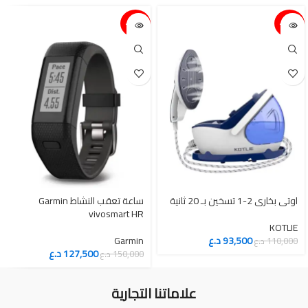
15%-
15%-
اوتي بخاري 2-1 تسخين بـ 20 ثانية
ساعة تعقب النشاط Garmin
vivosmart HR
KOTLIE
93,500
د.ع
Garmin
110,000
د.ع
127,500
د.ع
150,000
د.ع
علاماتنا التجارية