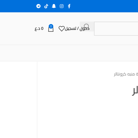
0
دخول / تسجيل
0
د.ع
منبه كرونتالر
ر