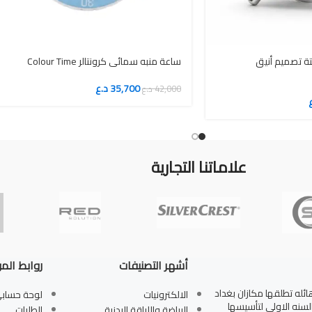
تة تصميم أنيق
ساعة منبه سمائي كرونتالر Colour Time
35,700
د.ع
42,000
د.ع
علاماتنا التجارية
أشهر التصنيفات
روابط الم
له تطلقها مكازان بغداد
الالكترونيات
لوحة حساب
بالسنه الاولى لتأسيسها
الرياضة واللياقة البدنية
الطلبات