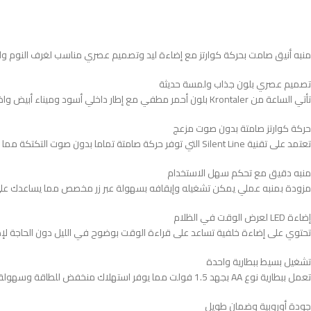
منبه أنيق صامت بحركة كوارتز مع إضاءة ليد وتصميم عصري مناسب لغرف النوم وا
تصميم عصري بلون جذاب ولمسة حديثة
تأتي الساعة من Krontaler بلون أحمر مطفي مع إطار داخلي أسود وميناء أبيض واضح بتصميم مربع بزوايا ناعمة يمنحها شكل أنيق ومميز يناسب مختلف الأماكن
حركة كوارتز صامتة بدون صوت مزعج
تعتمد على تقنية Silent Line التي توفر حركة صامتة تماما بدون صوت التكتكة مما يمنحك نوم هادئ وراحة كاملة مع دقة عالية في عرض الوقت
منبه دقيق مع تحكم سهل الاستخدام
مزودة بمنبه عملي يمكن تشغيله وإيقافه بسهولة عبر زر مخصص مما يساعدك على
إضاءة LED لعرض الوقت في الظلام
تحتوي على إضاءة خلفية تساعد على قراءة الوقت بوضوح في الليل دون الحاجة لإض
تشغيل بسيط ببطارية واحدة
تعمل ببطارية نوع AA بجهد 1.5 فولت مما يوفر استهلاك منخفض للطاقة وسهولة في الاستخدام والاستبدال
جودة أوروبية وضمان طويل