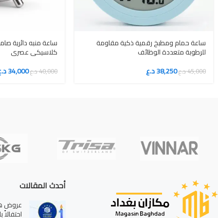
ساعة حمام ومطبخ رقمية ذكية مقاومة
ساعة منبه دائرية صام
للرطوبة متعددة الوظائف
كلاسيكي عصري
38,250
د.ع
34,000
د.ع
45,000
د.ع
40,000
د.ع
أحدث المقالات
عروض هائ
احتفالاً 