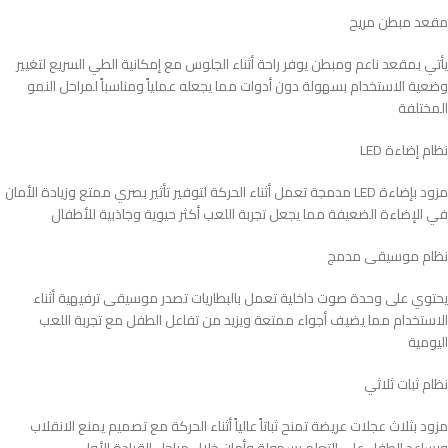
مقعد مبطن مريح
يأتي بمقعد ناعم ومبطن يوفر راحة أثناء الجلوس مع إمكانية الطي السريع لتغيير
وضعية الاستخدام بسهولة دون أدوات مما يجعله عملياً ومناسباً لمراحل النمو
المختلفة
نظام إضاءة LED
مزود بإضاءة LED مدمجة تعمل أثناء الحركة لتوفير تأثير بصري ممتع وزيادة الأمان
في الإضاءة الضعيفة مما يجعل تجربة اللعب أكثر حيوية وجاذبية للأطفال
نظام موسيقى مدمج
يحتوي على وحدة صوت داخلية تعمل بالبطاريات تصدر موسيقى ترفيهية أثناء
الاستخدام مما يضيف أجواء ممتعة ويزيد من تفاعل الطفل مع تجربة اللعب
اليومية
نظام ثبات ثلاثي
مزود بثلاث عجلات عريضة تمنح ثباتاً عالياً أثناء الحركة مع تصميم يمنع الانقلاب