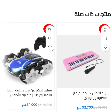
منتجات ذات صلة
15%-
15%-
سيارة تحكم عن بعد دريفت رباعية
بيانو أطفال 37 مفتاح مع
الدفع بحركات بهلوانية للأطفال
ميكروفون وردي
34,000
د.ع
40,000
د.ع
52,700
د.ع
62,000
د.ع