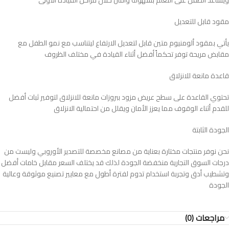
ويساعد الطفل على التعلم بسهولة وأمان خلال مراحل القيادة الأولى
مقود قابل للتعديل
يأتي بمقود ألومنيوم متين قابل لتعديل الارتفاع ليتناسب مع نمو الطفل مع
مقابض مريحة توفر تحكماً أفضل أثناء القيادة في مختلف الظروف
قاعدة مانعة للانزلاق
تحتوي القاعدة على سطح عريض مزود ببروزات مانعة للانزلاق لتوفير ثبات أفضل
للقدم أثناء الوقوف مما يعزز الأمان ويقلل من احتمالية الانزلاق
الجودة الثابتة
نحن نوفر منتجات مختارة بعناية من مصانع مخصصة للتصدير الأوروبي وليست من
درجات السوق التجارية منخفضة الجودة لذلك قد يختلف السعر مقابل خامات أفضل
وتشطيب أدق وتجربة استخدام تدوم لفترة أطول مع معايير تصنيع موثوقة وعالية
الجودة
مراجعات (0)