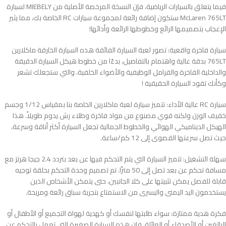
فيما يتعلق بالسيارات الرياضية، فإن النسخة المرخصة الأصلية من MIEBELY لسيارة
McLaren 765LT ستكون إضافة رائعة لمجموعة سيارات RC الخاصة بك، مما يثير
الإعجاب بتصميمها الرائع وخطوطها الرائعة وأدائها!
سيارة فاخرة واقعية: تصور لعبة السيارة الفائقة هذه السيارة الخارقة ماكلارين
765LT بدقة عالية واهتمام بالتفاصيل، بدءًا من خطوط هيكل السيارة الدقيقة
والداخلية الفاخرة والفرامل الوظيفية والأضواء الخلفية، والتي ستجعلك تشعر
وكأنك تقود السيارة الحقيقية !
سيارة RC عالية الأداء: تتميز سيارة لعبة ماكلارين الخاصة بنا بمقياس 1/12 وجسم
خفيف الوزن ولكنه قوي مصنوع من مواد فاخرة وطلاء رش يدوم طويلاً. هذا
الهيكل الديناميكي الهوائي والخطوط الجمالية تجعل السيارة أكثر أناقة وسرعة،
حيث تصل سرعتها القصوى إلى 12 كم/ساعة.
سهلة التشغيل: تتميز السيارة التي يتم التحكم فيها عن بعد بتردد 2.4 جيجا هرتز مع
مسافة تحكم عن بعد تصل إلى 50 مترًا. تم تصميم وحدة التحكم بحلقة توجيه
قابلة للفصل يمكن تثبيتها على كلا الجانبين، حتى يتمكن الأشخاص الذين
يستخدمون اليد اليمنى واليسرى من الاستمتاع بتجربة سباق رائعة ومريحة.
فكرة هدية ممتازة: سواء طلبتها لنفسك أو كهدية لهواة التجميع أو الأطفال أو
البالغين أو الأصدقاء أو العائلة، فإن هذه السيارة الصغيرة التي تعمل بالتحكم عن