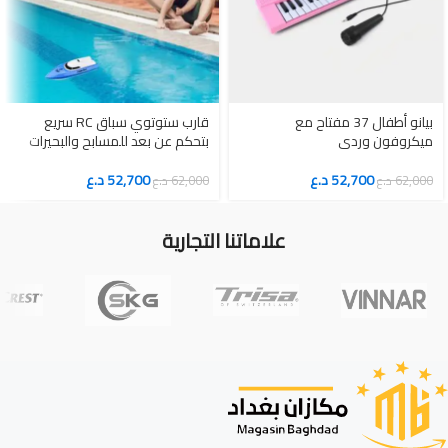
بيانو أطفال 37 مفتاح مع
قارب ستوتوي سباق RC سريع
ميكروفون وردي
بتحكم عن بعد للمسابح والبحيرات
52,700
د.ع
52,700
د.ع
62,000
د.ع
62,000
د.ع
علاماتنا التجارية