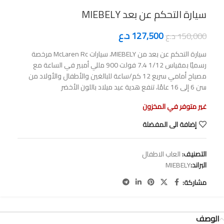
سيارة التحكم عن بعد MIEBELY
127,500
د.ع
150,000
د.ع
سيارة التحكم عن بعد من MIEBELY، سيارات McLaren Rc مرخصة
رسميًا بمقياس 1/12 7.4 فولت 900 مللي أمبير في الساعة مع
مصباح أمامي سريع 12 كم/ساعة للبالغين والأطفال والأولاد من
سن 6 إلى 16 عامًا، تنفع هدية عيد ميلاد باللون الأخضر
غير متوفر في المخزون
إضافة الى المفضلة
التصنيف:
العاب الاطفال
البراند:
MIEBELY
مشاركة:
الوصف