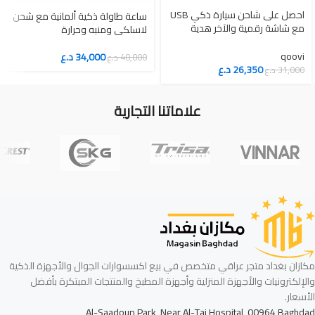
احصل على شاحن سيارة ذكي USB
ساعة طاولة ذكية ألمانية مع شحن
مع شاشة رقمية والآخر هدية
لاسلكي ومنبه وحرارة
مجاني
qoovi
34,000
د.ع
40,000
د.ع
26,350
د.ع
31,000
د.ع
علاماتنا التجارية
مكازان بغداد متجر عراقي متخصص في بيع اكسسوارات الجوال والأجهزة الذكية
والإلكترونيات والأجهزة المنزلية وأجهزة المطبخ والمنتجات المبتكرة بأفضل
الأسعار.
Al-Saadoun Park, Near Al-Taj Hospital, 00964 Baghdad