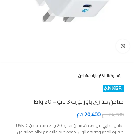
Click to enlarge
الرئيسية
الالكترونيات
شاحن
شاحن جداري باور بورت 3 نانو – 20 واط
20,400
د.ع
24,000
د.ع
شاحن جداري من Anker، شحن بقدرة 20 واط، منفذ شحن USB-C،
صغيرة الحجم وخفيفة الوزن، جودة صنع عالية مع نظام حماية من