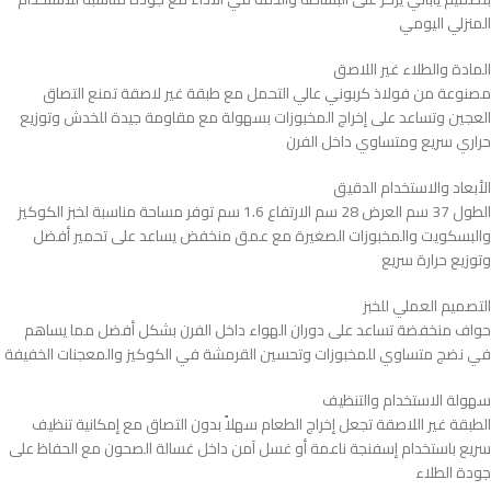
المنزلي اليومي
المادة والطلاء غير اللاصق
مصنوعة من فولاذ كربوني عالي التحمل مع طبقة غير لاصقة تمنع التصاق
العجين وتساعد على إخراج المخبوزات بسهولة مع مقاومة جيدة للخدش وتوزيع
حراري سريع ومتساوي داخل الفرن
الأبعاد والاستخدام الدقيق
الطول 37 سم العرض 28 سم الارتفاع 1.6 سم توفر مساحة مناسبة لخبز الكوكيز
والبسكويت والمخبوزات الصغيرة مع عمق منخفض يساعد على تحمير أفضل
وتوزيع حرارة سريع
التصميم العملي للخبز
حواف منخفضة تساعد على دوران الهواء داخل الفرن بشكل أفضل مما يساهم
في نضج متساوي للمخبوزات وتحسين القرمشة في الكوكيز والمعجنات الخفيفة
سهولة الاستخدام والتنظيف
الطبقة غير اللاصقة تجعل إخراج الطعام سهلاً بدون التصاق مع إمكانية تنظيف
سريع باستخدام إسفنجة ناعمة أو غسل آمن داخل غسالة الصحون مع الحفاظ على
جودة الطلاء