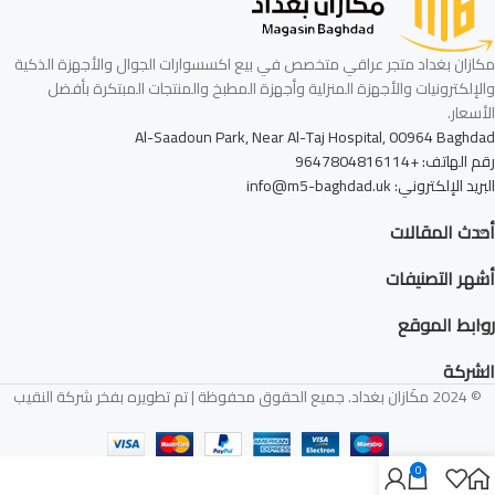
مكازان بغداد متجر عراقي متخصص في بيع اكسسوارات الجوال والأجهزة الذكية
والإلكترونيات والأجهزة المنزلية وأجهزة المطبخ والمنتجات المبتكرة بأفضل
الأسعار.
Al-Saadoun Park, Near Al-Taj Hospital, 00964 Baghdad
رقم الهاتف: +9647804816114
البريد الإلكتروني: info@m5-baghdad.uk
أحدث المقالات
أشهر التصنيفات
روابط الموقع
الشركة
© 2024 مكَازان بغداد. جميع الحقوق محفوظة | تم تطويره بفخر شركة النقيب
0