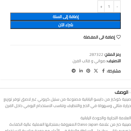
إضافة إلى السلة
شراء الآن
إضافة الى المفضلة
رمز المنتج:
287322
التصنيف:
صواني و قالب الفرن
مشاركة:
الوصف
صينية كوكيز من دايسو اليابانية مصنوعة من ستيل كربوني غير لاصق توفر توزيع
حرارة مثالي وسهولة في الخبز والتنظيف وتناسب الاستخدام اليومي داخل الفرن
العلامة التجارية والجودة اليابانية
صينية خبز من علامة Daiso Japan المعروفة بمنتجاتها العملية عالية الكفاءة
بتصميم ياباني يركز على البساطة والدقة في الأداء مع جودة مناسبة للاستخدام