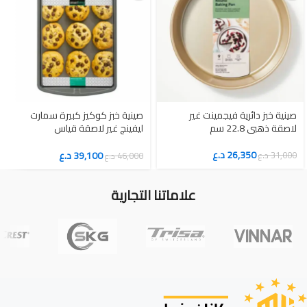
صينية خبز دائرية فيجمينت غير
صينية خبز كوكيز كبيرة سمارت
لاصقة ذهبي 22.8 سم
ليفينج غير لاصقة قياس
43.2×27.9 سم فرن احترافي
26,350
د.ع
39,100
د.ع
31,000
د.ع
46,000
د.ع
علاماتنا التجارية