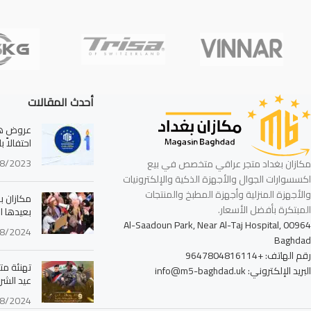
أحدث المقالات
عروض هائ
احتفالاً 
8/2023
مكازان بغداد متجر عراقي متخصص في بيع
اكسسوارات الجوال والأجهزة الذكية والإلكترونيات
والأجهزة المنزلية وأجهزة المطبخ والمنتجات
مكازان بغ
المبتكرة بأفضل الأسعار.
بعيدها ا
Al-Saadoun Park, Near Al-Taj Hospital, 00964
8/2024
Baghdad
رقم الهاتف: +9647804816114
تهنئة مت
البريد الإلكتروني: info@m5-baghdad.uk
عيد الشرط
8/2024