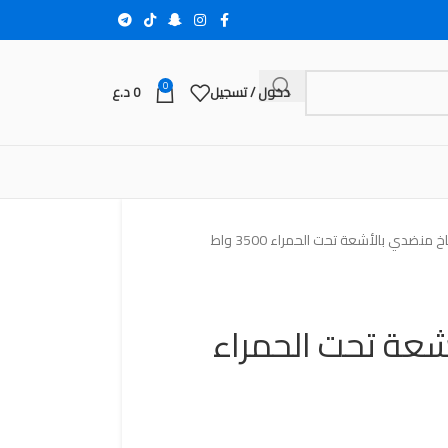
0
دخول / تسجيل
0
د.ع
خ منضدي بالأشعة تحت الحمراء 3500 واط
عة تحت الحمراء