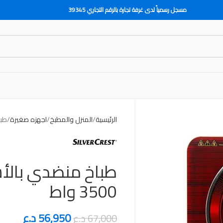
مسجل رسمياً لدى غرفة تجارة بالرقم التجاري 39345
الرئيسية
المنزل والمطبخ
اجهزه صغيرة
طبا
طباخ منضدي بالأش
3500 واط
56,950
د.ع
67,000
د.ع