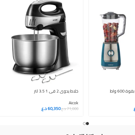
Aicok
60,350
د.ع
71,000
د.ع