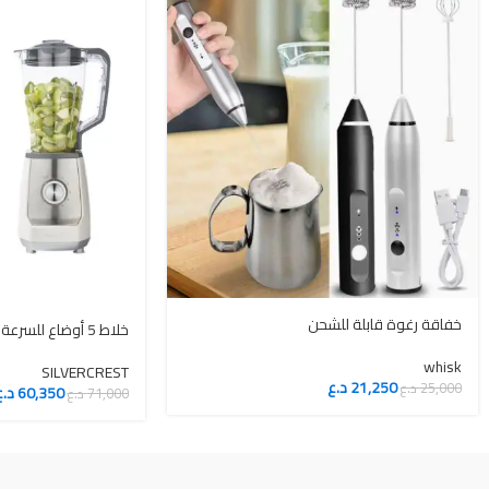
خفاقة رغوة قابلة للشحن
خلاط 5 أوضاع للسرعة بقوة 600 واط
whisk
SILVERCREST
21,250
د.ع
25,000
د.ع
60,350
د.ع
71,000
د.ع