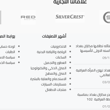
علاماتنا التجارية
أشهر التصنيفات
روابط الم
له تطلقها مكازان بغداد
الالكترونيات
لوحة حساب
بالسنه الاولى لتأسيسها
الرياضة واللياقة البدنية
الطلبات
الساعات
سياسة الاس
09/1
العطور والتجميل
سياسة الخ
المنزل الذكي والتكنولوجيا
داد تهنئ المرأة العراقية
المنزل والمطبخ
لعالمي
الاستحمام والعناية بالبشرة
03/0
مستلزمات السيارات
منتجات الاطفال
جر مكازان بغداد بمناسبة
ة العراقية 102
01/0