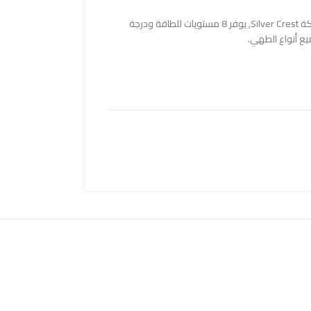
طباخ منضدي بالأشعة تحت الحمراء من ماركة Silver Crest, يوفر 8 مستويات للطاقة ودرجة