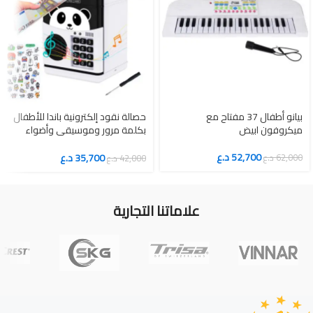
بيانو أطفال 37 مفتاح مع
حصالة نقود إلكترونية باندا للأطفال
ميكروفون ابيض
بكلمة مرور وموسيقى وأضواء
تعليمية
52,700
د.ع
35,700
د.ع
62,000
د.ع
42,000
د.ع
علاماتنا التجارية