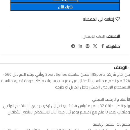
شراء الآن
إضافة الى المفضلة
التصنيف:
العاب الاطفال
مشاركة:
الوصف
من إنتاج شركة JillSports ضمن سلسلة Sport Series ويأتي برقم الموديل 666-
32A مع تصميم مناسب للأطفال من عمر ست سنوات فأكثر بجودة تصنيع مناسبة
للاستخدام الرياضي المتكرر داخل المنزل أو خارجه
الأبعاد والتركيب العملي
يبلغ قطر الحلقة 32 سم بمقياس 1:1.4 ويحتاج إلى تركيب يدوي باستخدام البراغي
ومثقاب بقطر 8 ملم مع تصميم يوفر ثباتاً جيداً أثناء الاستخدام الرياضي للأطفال
محتويات الطقم الرياضية