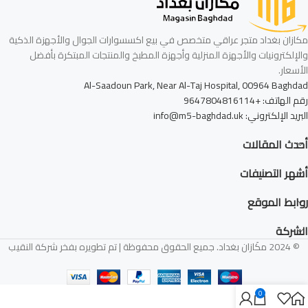
مكازان بغداد متجر عراقي متخصص في بيع اكسسوارات الجوال والأجهزة الذكية
والإلكترونيات والأجهزة المنزلية وأجهزة المطبخ والمنتجات المبتكرة بأفضل
الأسعار.
Al-Saadoun Park, Near Al-Taj Hospital, 00964 Baghdad
رقم الهاتف: +9647804816114
البريد الإلكتروني: info@m5-baghdad.uk
أحدث المقالات
أشهر التصنيفات
روابط الموقع
الشركة
© 2024 مكَازان بغداد. جميع الحقوق محفوظة | تم تطويره بفخر شركة النقيب
0