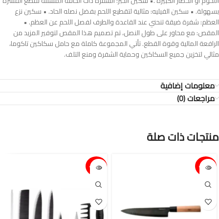
اللحوم أو الخضار الكبيرة .• سكين الخبز: الشفرة ذات الحافة المسننة تقطع القشرة
بسهولة. • سكين الفيليه: مثالية لتقطيع اللحم بفضل نصله الحاد. • سكين نزع
العظم: شفرة ضيقة تنحني عند القاعدة والطرف لفصل اللحم عن العظم. •
المقص: مع محاور على طول النصل، تم تصميم هذا المقص لتوفير المزيد من
الرافعة المالية وقوة القطع. تأتي المجموعة كاملة مع حامل سكاكين تاكوما،
مثالي لتخزين جميع السكاكين وحماية الشفرة ومنع التلف.
معلومات إضافية
مراجعات (0)
منتجات ذات صلة
15%-
15%-