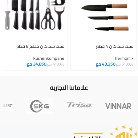
سيت سكاكين 4 قطع
سيت سكاكين مطبخ 8 قطع
Küchenkompane
Thermomix
43,350
د.ع
34,850
د.ع
51,000
د.ع
41,000
د.ع
علاماتنا التجارية