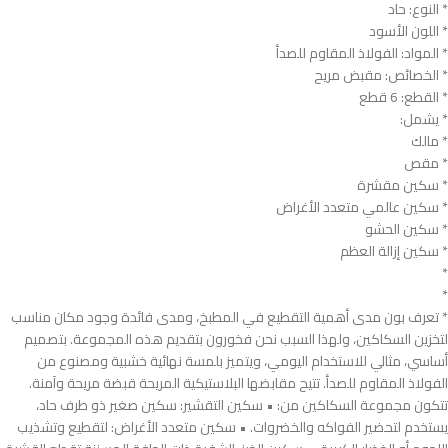
* النوع: حاد
* اللون الأسود
* المواد: الفولاذ المقاوم للصدأ
* الخصائص: مقبض مريح
* القطع: 6 قطع
* يشمل:
* مالك
* مقص
* سكين مقشرة
* سكين عالمي متعدد الأغراض
* سكين الحشو
* سكين إزالة العظم
*
*
* تعرف بون مدى أهمية التقطيع في المطبخ، ومدى فائدة وجود مكان مناسب
لتخزين السكاكين، ولهذا السبب نحن فخورون بتقديم هذه المجموعة. بتصميم
أساسي، مثالي للاستخدام اليومي، ويتميز بلمسة نهائية خشبية ومصنوع من
الفولاذ المقاوم للصدأ. تتيح مقابضها البلاستيكية المريحة قبضة مريحة وآمنة.
تتكون مجموعة السكاكين من: • سكين التقشير: سكين صغير ذو طرف حاد،
يستخدم لتحضير الفواكه والخضروات. • سكين متعدد الأغراض: لتقطيع وتشذيب