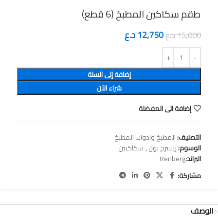
12,750
د.ع
15,000
د.ع
إضافة إلى السلة
شراء الآن
إضافة الى المفضلة
التصنيف:
المطبخ وادوات المطبخ
الوسوم:
رينبيرج بون
,
سكاكيين
البراند:
Renberg
مشاركة:
الوصف