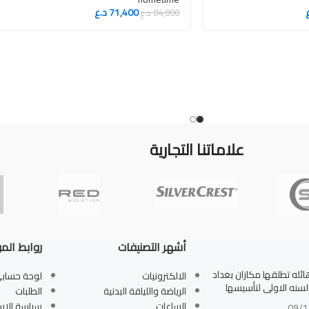
71,400
د.ع
84,000
د.ع
علاماتنا التجارية
أشهر التصنيفات
روابط الم
له تطلقها مكازان بغداد
الالكترونيات
لوحة حساب
بالسنه الاولى لتأسيسها
الرياضة واللياقة البدنية
الطلبات
الساعات
سياسة الاس
09/1