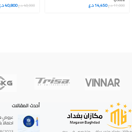
14,450
د.ع
40,800
د.ع
17,000
د.ع
48,000
د.ع
أحدث المقالات
عروض هائ
احتفالاً 
8/2023
مكازان بغداد متجر عراقي متخصص في بيع