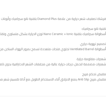
فرشاة تصفيف شعر حرارية من علامة Diamond Plus بتقنية نانو سيراميك وأيونات لتنعيم الشعر وتقليل الهيشان مع توزيع حرارة مثالي لنتائج تصفيف دقيقة واحترافية
تقنية نانو سيراميك
أسطوانة سيراميك بتقنية Nano Ceramic + Ionic توزع الحرارة بشكل متساوي وتقلل التجعد Frizz وتمنح لمعان طبيعي ونعومة عالية للشعر أثناء التصفيف اليومي
تصميم تهوية حراري
أسطوانة Ventilated Barrel تحتوي فتحات متعددة تسمح بمرور الهواء الساخن من المجفف لتسريع التجفيف وتقليل الضرر الحراري على الشعر أثناء الاستخدام
شعيرات مقاومة حرارة
شعيرات مصممة لتحمل درجات حرارة عالية من مجففات الشعر الاحترافية بدون تلف و
مقبض تحكم مريح
مقبض مريح Anti Slip يمنع الانزلاق أثناء الاستخدام الطويل مع أداة تقسيم شعر مدمجة Spigot في نهاية المقبض لتسهيل تقسيم الخصل أثناء التصفيف