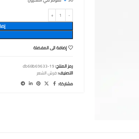
30 متوفر في المخزون
إضا
إضافة الى المفضلة
رمز المنتج:
db68b69633-19
التصنيف:
فرش الشعر
مشاركة: