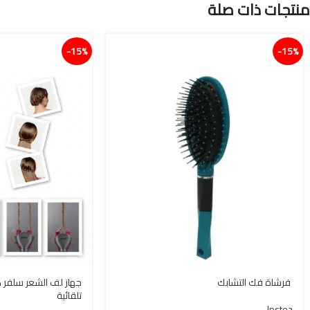
منتجات ذات صلة
15%-
15%-
جهاز لف الشعر سلفر 
تلقائية
lpstea