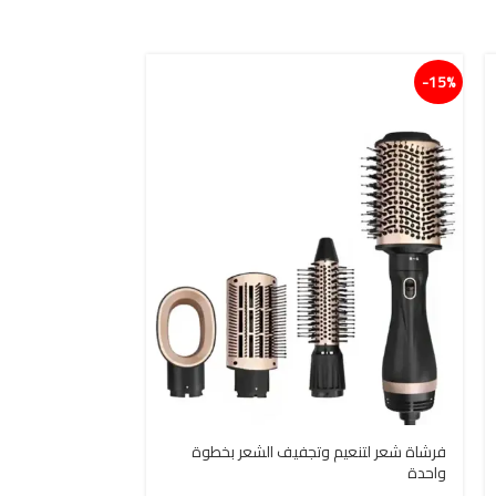
15%-
15%-
فرشاة شعر لتنعيم وتجفيف الشعر بخطوة
فرشاة هواء ساخ
واحدة
StepOne