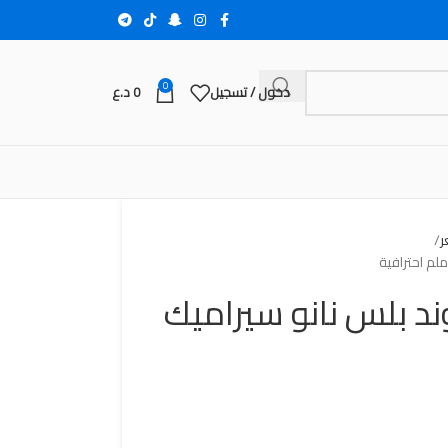
0
دخول / تسجيل
0
د.ع
ر
د بلس نانو سيراميك