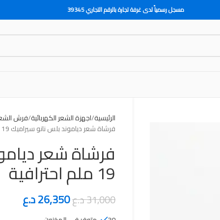
مسجل رسمياً لدى غرفة تجارة بالرقم التجاري 39345
الرئيسية
اجهزة الشعر الكهربائية
فرش الشع
فرشاة شعر دياموند بلس نانو سيراميك 19 ملم احترافية
فرشاة شعر ديامون
19 ملم احترافية
26,350
د.ع
31,000
د.ع