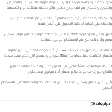
نطاق درجة حرارة واسع من 100 إلى 250 درجة مئوية مناسب للخبز والتحميص
والشوي والتسخين مع ثبات حراري يضمن نتائج دقيقة لمختلف أنواع الأطعمة
إضاءة داخلية مدمجة تتيح مراقبة الطعام أثناء الطهي دون الحاجة لفتح الباب
والحفاظ على الحرارة الداخلية للحصول على أفضل نتيجة
الفرن يعمل بقدرة قوية 2000 واط على جهد 220 فولت 50 هرتز لتوفير تسخين
سريع وأداء ثابت حتى مع الاستخدام اليومي المكثف
الأبعاد الكبيرة للفرن 62.5 × 46 × 44 سم تؤكد حجمه الحقيقي الكبير مقارنة
بالأفران التقليدية مما يجعله خيارًا مثاليًا للعوائل والمطابخ التي تحتاج سعة فعلية
الشركة فيتنامية والمنشأ صناعي في الصين حصريًا وفق مواصفات ومعايير
كانجارو مع إشراف جودة صارم لضمان أداء موثوق وعمر طويل
يأتي الفرن بضمان رسمي لمدة 12 شهرًا ليمنحك راحة وثقة كاملة في الاستخدام
اليومي
مراجعات (0)