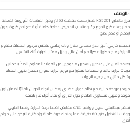
الوصف
فرن كانجارو KG5201 يتميز بسعة حقيقية 52 لتر وفق القياسات الأوروبية الفعلية
مما يجعله كبير الحجم جدًا ومناسب لتحميص دجاجة كاملة أو قطع لحم كبيرة بدون
ازدحام أو عدم نضج
تصميم خارجي أنيق ببدن معدني متين وباب زجاجي عاكس مزدوج الطبقات مقاوم
للحرارة يمنح مظهرًا عصريًا مع أمان عالي وعزل ممتاز للحرارة أثناء التشغيل
يعتمد الفرن على عنصرين تسخين مزدوجين من الفولاذ المقاوم للصدأ يتحملان
درجات حرارة عالية واستخدامًا متكررًا مع توزيع حرارة متوازن يضمن طهي الطعام
بشكل مثالي من جميع الجهات
مزود بمروحة حرارية مع نظام دوران عكسي يعكس اتجاه الدوران تلقائيًا لضمان لون
موحد وطهي متساوي للطعام دون احتراق أو بقاء أجزاء غير ناضجة
تحكم ميكانيكي سهل وواضح بثلاثة مقابض لضبط درجة الحرارة ونمط الطهي
ووقت التشغيل حتى 60 دقيقة مما يمنحك حرية كاملة وإمكانية التركيز على مهام
أخرى