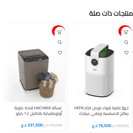
منتجات ذات صلة
15%-
15%-
جهاز تنقية هواء توبين فلتر HEPA
غسالة HACHIMA فتحة علوية
يعالج الحساسية وينقي غرفتك
أوتوماتيكية بالكامل 12 كيلو
بالكامل
331,500
د.ع
76,500
د.ع
390,000
د.ع
90,000
د.ع