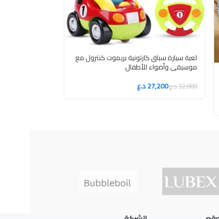
لعبة سيارة سباق كارتونية بريموت كنترول مع
موسيقى وأضواء للأطفال
لعبة شاحنة قمامة
مع الضوء والصوت
27,200
د.ع
32,000
د.ع
2,000
120,000
د.ع
وقع
الشركة