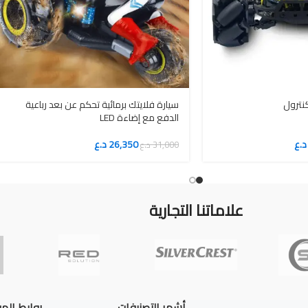
نترول
سيارة فلايتك برمائية تحكم عن بعد رباعية
الدفع مع إضاءة LED
د.ع
26,350
د.ع
31,000
د.ع
علاماتنا التجارية
أشهر التصنيفات
روابط الم