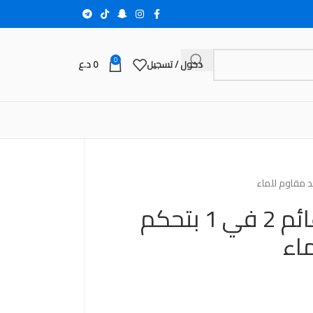
0
دخول / تسجيل
0
د.ع
قارب تمساح RC عائم 2 في 1 بتحكم
اء