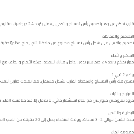
قارب تحكم عن بعد بتصميم رأس تمساح واقعي، يعمل بتردد 2.4 جيجاهرتز، مقاوم للماء، سرعة ممتعة وتحكم سهل، مناسب للمسابح والبحيرات، لعبة مبتكرة للترفيه أو لإبعاد الطيور.
تصميم واقعي على شكل رأس تمساح مصنوع من مادة الراتنج، يمنح مظهرًا حقيقيًا عا
التحكم والأداء
جهاز تحكم بتردد 2.4 جيجاهرتز بدون تداخل، قناتان للتحكم، حركة للأمام والخلف مع انعطاف يمين ويسار، يحاكي حركة التمساح الطبيعية أثناء السباحة بسرعة تصل إلى 10 كم/ساعة.
وضع 2 في 1
يمكن فك رأس التمساح واستخدام القارب بشكل مستقل، مما يمنحك خيارين للعب أو ا
المراوح والثبات
مزوّد بمروحتين متوازنتين مع نظام استشعار مائي، لا يعمل إلا عند ملامسة الماء، ي
البطارية والشحن
مدة الشحن حوالي 2–3 ساعات، ووقت استخدام يصل إلى 20 دقيقة من اللعب المتواصل، مناسب للجلسات الترفيهية القصيرة والممتعة.
مقاومة الماء