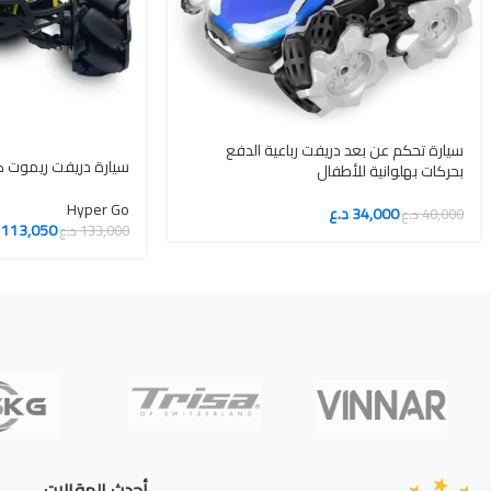
سيارة تحكم عن بعد دريفت رباعية الدفع
سيارة دريفت ريموت ك
بحركات بهلوانية للأطفال
Hyper Go
34,000
د.ع
40,000
د.ع
113,050
133,000
د.ع
أحدث المقالات