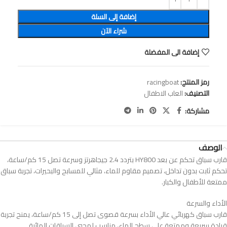
إضافة إلى السلة
شراء الآن
إضافة الى المفضلة
رمز المنتج:
racingboat
التصنيف:
العاب الاطفال
مشاركة:
الوصف
‎قارب سباق تحكم عن بعد HY800 بتردد 2.4 جيجاهرتز وسرعة تصل 15 كم/ساعة،
تحكم ثابت بدون تداخل، تصميم مقاوم للماء، مثالي للمسابح والبحيرات، تجربة سباق
ممتعة للأطفال والكبار.
قارب سباق كهربائي عالي الأداء بسرعة قصوى تصل إلى 15 كم/ساعة، يمنح تجربة
قيادة سريعة وممتعة على سطح الماء، مناسب لمحبي السباقات المائية.