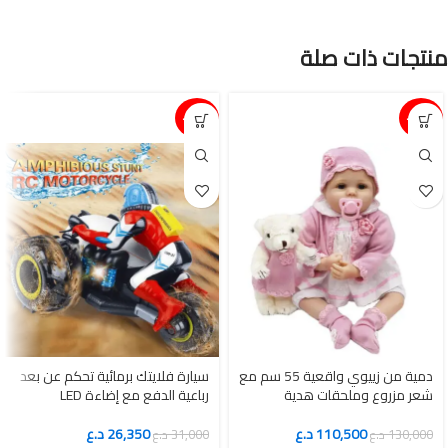
منتجات ذات صلة
15%-
15%-
دمية من زييوي واقعية 55 سم مع
سيارة فلايتك برمائية تحكم عن بعد
شعر مزروع وملحقات هدية
رباعية الدفع مع إضاءة LED
110,500
د.ع
26,350
د.ع
130,000
د.ع
31,000
د.ع