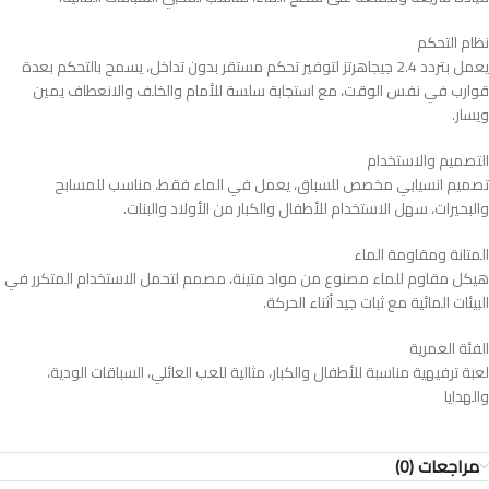
نظام التحكم
يعمل بتردد 2.4 جيجاهرتز لتوفير تحكم مستقر بدون تداخل، يسمح بالتحكم بعدة
قوارب في نفس الوقت، مع استجابة سلسة للأمام والخلف والانعطاف يمين
ويسار.
التصميم والاستخدام
تصميم انسيابي مخصص للسباق، يعمل في الماء فقط، مناسب للمسابح
والبحيرات، سهل الاستخدام للأطفال والكبار من الأولاد والبنات.
المتانة ومقاومة الماء
هيكل مقاوم للماء مصنوع من مواد متينة، مصمم لتحمل الاستخدام المتكرر في
البيئات المائية مع ثبات جيد أثناء الحركة.
الفئة العمرية
لعبة ترفيهية مناسبة للأطفال والكبار، مثالية للعب العائلي، السباقات الودية،
والهدايا
مراجعات (0)