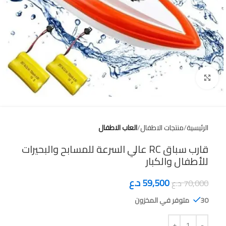
Click to enlarge
الرئيسية
منتجات الاطفال
العاب الاطفال
قارب سباق RC عالي السرعة للمسابح والبحيرات
للأطفال والكبار
59,500
د.ع
70,000
د.ع
30 متوفر في المخزون