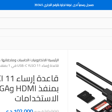
مسجل رسمياً لدى غرفة تجارة بالرقم التجاري 39345
الرئيسية
الالكترونيات
الحاسبات وملحقاتها
قاعدة إرساء USB-C YLSCI 11 في 1 بمنفذ HDMI وVGA وUSB متعدد الاستخدامات
الاستخدامات
102,000
د.ع
120,000
د.ع