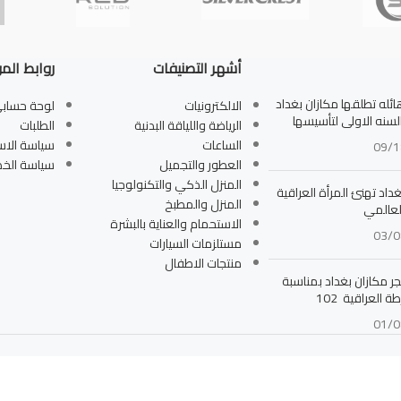
أشهر التصنيفات
روابط الم
له تطلقها مكازان بغداد
الالكترونيات
لوحة حساب
بالسنه الاولى لتأسيسها
الرياضة واللياقة البدنية
الطلبات
الساعات
سياسة الاس
09/1
العطور والتجميل
سياسة الخ
المنزل الذكي والتكنولوجيا
داد تهنئ المرأة العراقية
المنزل والمطبخ
لعالمي
الاستحمام والعناية بالبشرة
03/0
مستلزمات السيارات
منتجات الاطفال
جر مكازان بغداد بمناسبة
ة العراقية 102
01/0