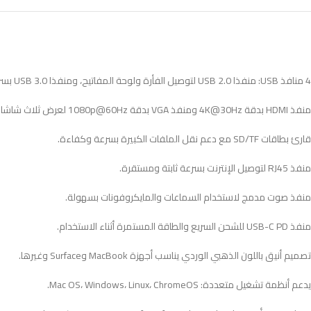
4 منافذ USB: منفذا USB 2.0 لتوصيل الفأرة ولوحة المفاتيح، ومنفذا USB 3.0 بسرعة نقل بيانات تصل إلى 5 جيجابت/ث.
منفذ HDMI بدقة 4K@30Hz ومنفذ VGA بدقة 1080p@60Hz لعرض ثلاث شاشات بجودة عالية.
قارئ بطاقات SD/TF مع دعم نقل الملفات الكبيرة بسرعة وكفاءة.
منفذ RJ45 لتوصيل الإنترنت بسرعة ثابتة ومستقرة.
منفذ صوت مدمج لاستخدام السماعات والمايكروفونات بسهولة.
منفذ USB-C PD للشحن السريع والطاقة المستمرة أثناء الاستخدام.
تصميم أنيق باللون الذهبي الوردي يناسب أجهزة MacBook وSurface وغيرها.
يدعم أنظمة تشغيل متعددة: Mac OS، Windows، Linux، ChromeOS.