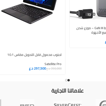
شاحن USB-C 200 واط GaN III – موزع شحن
لابتوب محمول قابل للتحويل مقاس 10.1
Satellite Pro
297,500
د.ع
350,000
د.ع
علاماتنا التجارية