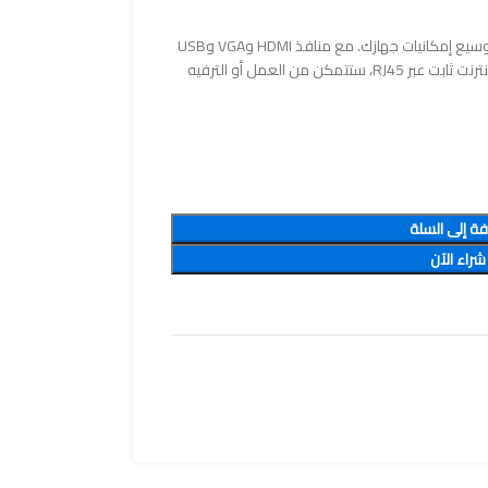
احصل على قاعدة إرساء YLSCI 11 في 1 لتوسيع إمكانيات جهازك. مع منافذ HDMI وVGA وUSB
متعددة، وشحن سريع عبر USB-C، واتصال إنترنت ثابت عبر RJ45، ستتمكن من العمل أو الترفيه
فة إلى السلة
شراء الآن