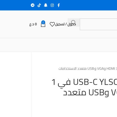
0
دخول / تسجيل
0
د.ع
قاعدة إرساء USB-C YLSCI 11 في 1
بمنفذ HDMI وVGA وUSB متعدد