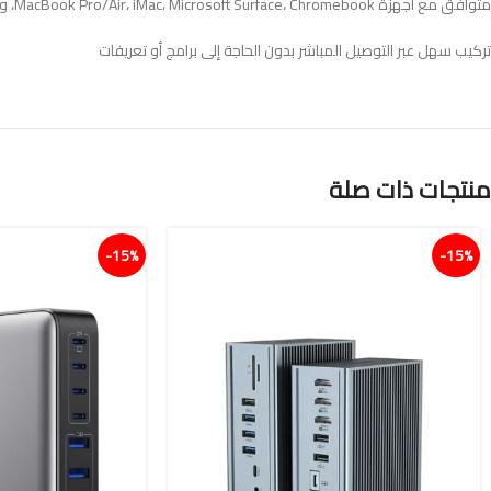
متوافق مع أجهزة MacBook Pro/Air، iMac، Microsoft Surface، Chromebook، وغيرها من أجهزة Type-C.
تركيب سهل عبر التوصيل المباشر بدون الحاجة إلى برامج أو تعريفات
منتجات ذات صلة
15%-
15%-