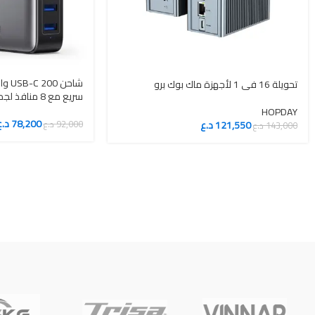
تحويلة 16 في 1 لأجهزة ماك بوك برو
سريع مع 8 منافذ لجميع الأجهزة
HOPDAY
78,200
د.ع
121,550
د.ع
92,000
د.ع
143,000
د.ع