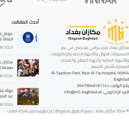
أحدث المقالات
عروض هائ
احتفالاً 
8/2023
مكازان بغداد متجر عراقي متخصص في بيع
اكسسوارات الجوال والأجهزة الذكية والإلكترونيات
والأجهزة المنزلية وأجهزة المطبخ والمنتجات
مكازان بغ
المبتكرة بأفضل الأسعار.
بعيدها ا
Al-Saadoun Park, Near Al-Taj Hospital, 00964
8/2024
Baghdad
رقم الهاتف: +9647804816114
تهنئة مت
البريد الإلكتروني: info@m5-baghdad.uk
عيد الشرط
8/2024
© 2024 مكَازان بغداد. جميع الحقوق محفوظة | تم تطويره بفخر شركة النقيب